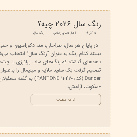
۱۸ خرداد ۰۵
پاک دارو
مراقبت چشم
آر یو آکی
شوینده صورت
رنگ سال 2026 چیه؟
دیپ سنس
ضد جوش و آکنه
۱۵ آذر ۰۴
اخبار دنیای زیبایی
رنگ سال
لاکچری کوین
ضد قارچ و باکتری
در پایان هر سال، طراحان، مد، دکوراسیون و حتی ب
آبرسان و مرطوب کننده
ببینند کدام رنگ به عنوان “رنگ سال” انتخاب می‌شو
Dancer (کد ANTONE 11-4201
«سکوت، آرامش، …
ادامه مطلب