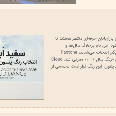
۲۲ خرداد ۰۵
درمالیفت
میکاپ رز
اکسپر
هیدرودرم
شال کوین
اوک 
یونی‌ سنس
سون کوئین
ساین
سلکشن سیتی
ازاریابان حرفه‌ای منتظر هستند تا
د. این بار، برخلاف سال‌ها و
دهه‌های گذشته که رنگ‌های شاد، پرانرژی یا چشم‌گیر انتخاب می‌شدند، Pantone
تصمیم گرفت یک سفید ملایم و مینیمال را به‌عنوان «رنگ سال 202۶» معرفی کند: Cloud
P) به گفته مسئولان پنتون، این رنگ قرار است تجسمی از