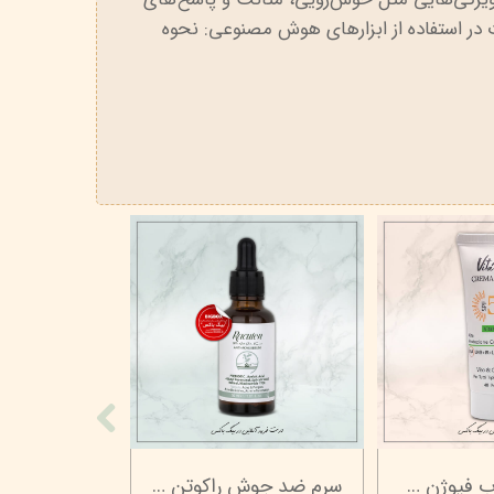
 در استفاده از ابزارهای هوش مصنوعی: نحوه
ژل آبرسان پوست خشک ویتابلا - 50 میلی لیتر
کرم آلوئه ورا و ویتامین e ویتابلا