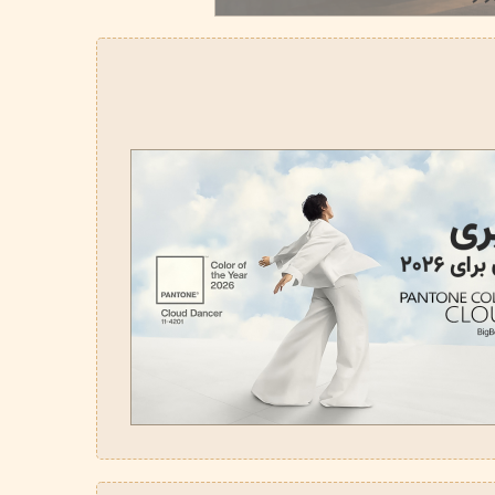
تیج
شاین
 اسکین