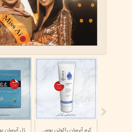
سرم آبرسان پوست راکوتن
کرم روغن بادام و موم زنبور عسل ویتابلا - 60 میلی لیتر
سرم نیاسینام