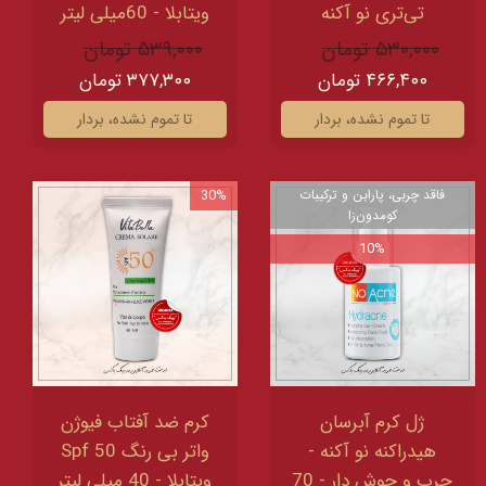
تی‌تری نو آکنه
ویتابلا - 60میلی لیتر
۵۳۰,۰۰۰ تومان
۵۳۹,۰۰۰ تومان
۴۶۶,۴۰۰ تومان
۳۷۷,۳۰۰ تومان
تا تموم نشده، بردار
تا تموم نشده، بردار
فاقد چربی، پارابن و ترکیبات
30%
کومدون‌زا
10%
ژل کرم آبرسان
کرم ضد آفتاب فیوژن
هیدراکنه نو آکنه -
واتر بی رنگ Spf 50
چرب و جوش دار - 70
ویتابلا - 40 میلی لیتر