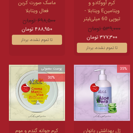
کرم آووکادو و
ماسک صورت کربن
ویتامینE ویتابلا -
فعال ویتابلا
تیوپی 60 میلی‌لیتر
۶۹۸,۵۰۰ تومان
۵۳۹,۰۰۰ تومان
۴۸۸,۹۵۰ تومان
۳۷۷,۳۰۰ تومان
تا تموم نشده، بردار
تا تموم نشده، بردار
35%
پوست معمولی
30%
ژل بهداشتی بانوان
کرم جوانه گندم و موم