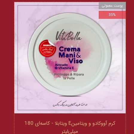
پوست معمولی
35%
کرم آووکادو و ویتامینE ویتابلا - کاسه‌ای 180
میلی‌لیتر