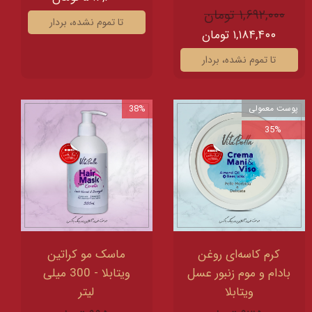
۱,۶۹۲,۰۰۰ تومان
تا تموم نشده، بردار
۱,۱۸۴,۴۰۰ تومان
تا تموم نشده، بردار
پوست معمولی
38%
35%
کرم کاسه‌ای روغن
ماسک مو کراتین
بادام و موم زنبور عسل
ویتابلا - 300 میلی
ویتابلا
لیتر