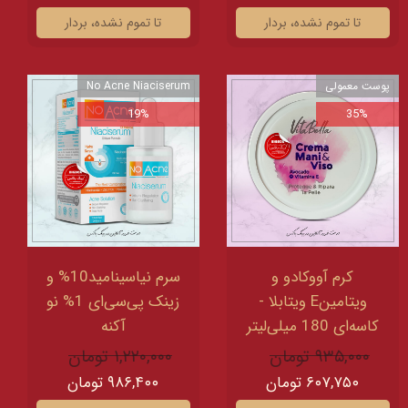
تا تموم نشده، بردار
تا تموم نشده، بردار
پوست معمولی
No Acne Niaciserum
19%
35%
کرم آووکادو و
سرم نیاسینامید10% و
ویتامینE ویتابلا -
زینک پی‌سی‌ای 1% نو‌
کاسه‌ای 180 میلی‌لیتر
آکنه
۹۳۵,۰۰۰ تومان
۱,۲۲۰,۰۰۰ تومان
۶۰۷,۷۵۰ تومان
۹۸۶,۴۰۰ تومان