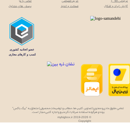
مرجوعی کالا :(
حریم خصوصی
تماس با م
ا
گزارش ایراد و اشکال
ضمانت و اعتبار
پرسش های متداول
تمامی حقوق مادی و معنوی (تصاویر، کلیپ ها، مطالب و توضیحات محصولی) متعلق به "بیگ باکس"
بوده و هرگونه استفاده صرفا با ذکر منبع و اجازه کتبی مجاز است.
mybigbox.ir 2019-2026 ©
Copyright