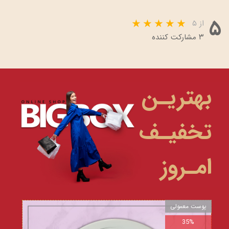
۵
از ۵
۳ مشارکت کننده
بهتریـن
تخفیـف
امـروز
پوست معمولی
35%