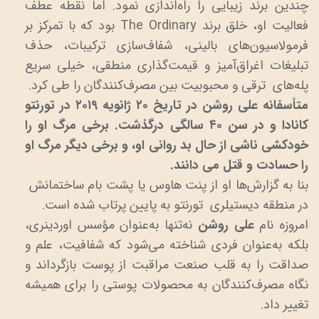
چندین برند زیبایی را راه‌اندازی نمود. اما نقطه عطف
فعالیت او، خلق برند The Ordinary بود که با تمرکز بر
فرمولاسیون‌های بالینی، شفاف‌سازی ترکیبات، حذف
تبلیغات اغراق‌آمیز و قیمت‌گذاری منطقی، خیلی سریع
پله‌های ترقی و محبوبیت بین مصرف‌کنندگان را طی کرد.
متأسفانه علی روشن در تاریخ ۲۰ ژانویه ۲۰۱۹ در تورنتو
کانادا و در سن ۴۰ سالگی درگذشت.
برخی مرگ او را
خودکشی ناشی از حال بد روانی او، و برخی دیگر مرگ او
را حسادت و قتل می دانند.
بنا به گزارش‌ها او از پنت هاوس یا پشت بام ساختمانش
در منطقه دیستیلری تورنتو به پایین پرتاب شده است.
امروزه نام
علی روشن
نه‌تنها به‌عنوان مؤسس اوردینری،
بلکه به‌عنوان فردی شناخته می‌شود که شفافیت، علم و
صداقت را به قلب صنعت مراقبت از پوست بازگرداند و
نگاه مصرف‌کنندگان به محصولات پوستی را برای همیشه
تغییر داد.