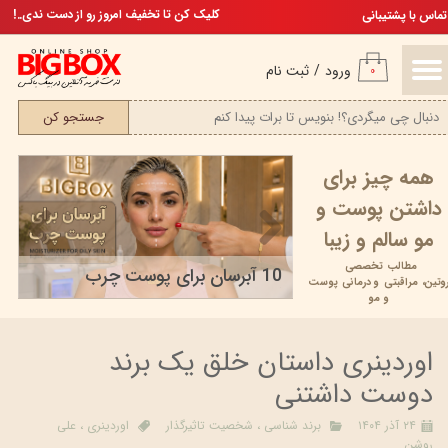
تخفیف ویژه، برای مامان خوشگلم
کلیک کن تا تخفیف امروز رو از دست ندی..!
تماس با پشتیبانی
حساب کاربری من
ورود
/
ثبت نام
۰
تغییر گذر واژه
جستجو کن
سفارشات
همه چیز برای
خروج از حساب کاربری
داشتن پوست و
مو سالم و زیبا
مطالب تخصصی
پوست مرغی یا کراتوز پیلاریس | علت، علائم، درمان و...
10 آبرسان برای پوست چرب
وتین،
مراقبتی و
درمانی پوست
۱۸ خرداد ۰۵
و مو
اوردینری داستان خلق یک برند
دوست داشتنی
۲۴ آذر ۱۴۰۴
برند شناسی
،
شخصیت تاثیرگذار
اوردینری
،
علی
روشن