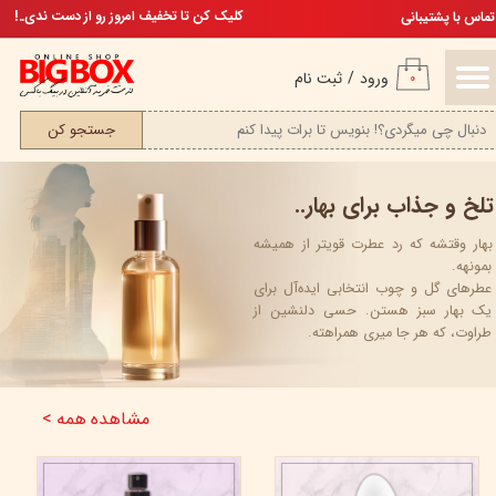
تخفیف ویژه، برای مامان خوشگلم
کلیک کن تا تخفیف امروز رو از دست ندی..!
تماس با پشتیبانی
حساب کاربری من
ورود
/
ثبت نام
۰
تغییر گذر واژه
جستجو کن
سفارشات
تلخ و جذاب برای بهار..
خروج از حساب کاربری
بهار وقتشه که رد عطرت قویتر از همیشه
بمونهه.
عطرهای گل و چوب انتخابی ایده‌آل برای
یک بهار سبز هستن. حسی دلنشین از
طراوت، که هر جا میری همراهته.
مشاهده همه >
35%
35%