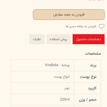
افزودن به جعبه سفارش
افزودن به علاقه مندی ها
مشخصات محصول
روش استفاده
نظرات
مشخصات
برند
ویتابلا - VitaBella
نوع پوست
انواع پوست
کاربرد
تونر
حجم / وزن
220ml