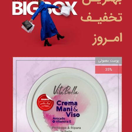
تخفیـف
امـروز
پوست معمولی
35%