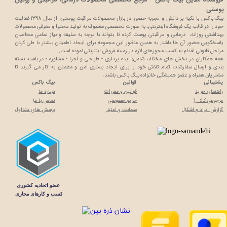
پوستی
بیگ باکس با تکیه بر دانش و تجربه حضور در بازار محصولات مراقبت پوستی، از سال 1398 فعالیت
خود را در قالب یک فروشگاه اینترنتی، به صورت تخصصی معطوف به تولید محتوا و معرفی محصولات
بهداشتی روزانه، درمانی و مراقبتی پوست کرده تا بتواند با توجه به سلیقه و نیاز تمامی مخاطبان
پاسخگویی حضور آن ها باشد. به همین منظور این مجموعه برای ایجاد اطمینان بیشتر با
طی کردن
مراحل قانونی اقدام به کسب مجوزهای لازم در زمینه فروش اینترنتی نموده است.
همه همکاران در بخش های مختلف شامل: ایده پردازی - طراحی و اجرا - مشاوره - دریافت، بسته
بندی و ارسال سفارشات تمام تلاش خود را برای ایجاد بستری امن و مطمئن به کار می گیرند تا
مشتریان همراه و عضو همیشگی خانواده بیگ باکس باشند.
پشتیبانی
قوانین
بیگ باکس
راهنمای خرید
قوانین و مقررات
درباره ما
مرجوعی کالا :(
حریم خصوصی
تماس با م
ا
گزارش ایراد و اشکال
ضمانت و اعتبار
پرسش های متداول