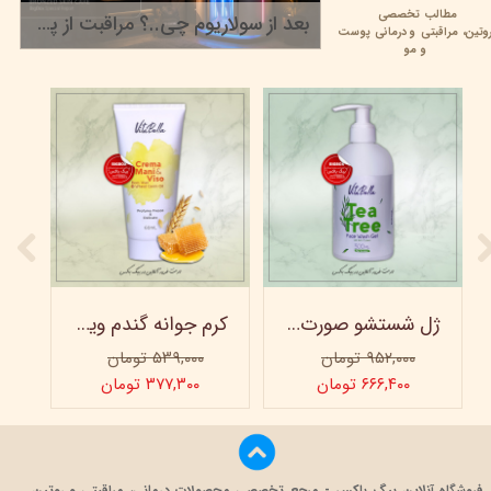
مطالب تخصصی
بعد از سولاریوم چی..؟ مراقبت از پوست برنزه
وتین،
مراقبتی و
درمانی پوست
۲۲ خرداد ۰۵
و مو
ژل شستشو صورت ویتابلا - 300 میلی لیتر
کرم جوانه گندم ویتابلا - تیوپی 60 میلی‌ لیتر
۹۵۲,۰۰۰ تومان
۵۳۹,۰۰۰ تومان
۶۶۶,۴۰۰ تومان
۳۷۷,۳۰۰ تومان
فروشگاه آنلاین بیگ باکس - مرجع تخصصی محصولات درمانی، مراقبتی و روتین