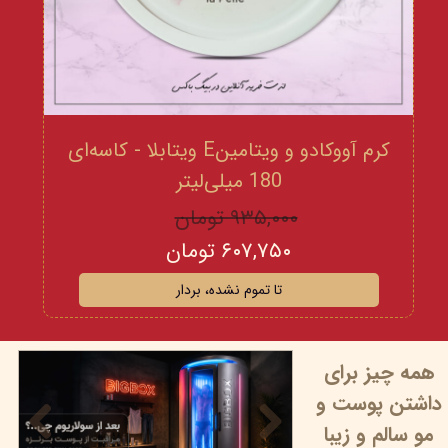
کرم آووکادو و ویتامینE ویتابلا - کاسه‌ای
180 میلی‌لیتر
۹۳۵,۰۰۰ تومان
۶۰۷,۷۵۰ تومان
تا تموم نشده، بردار
همه چیز برای
داشتن پوست و
مو سالم و زیبا