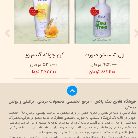
ژل شستشو صورت ویتابلا - 300 میلی لیتر
کرم جوانه گندم ویتابلا - تیوپی 60 میلی‌ لیتر
۹۵۲,۰۰۰ تومان
۵۳۹,۰۰۰ تومان
۶۶۶,۴۰۰ تومان
۳۷۷,۳۰۰ تومان
فروشگاه آنلاین بیگ باکس - مرجع تخصصی محصولات درمانی، مراقبتی و روتین
پوستی
بیگ باکس با تکیه بر دانش و تجربه حضور در بازار محصولات مراقبت پوستی، از سال 1398 فعالیت
خود را در قالب یک فروشگاه اینترنتی، به صورت تخصصی معطوف به تولید محتوا و معرفی محصولات
بهداشتی روزانه، درمانی و مراقبتی پوست کرده تا بتواند با توجه به سلیقه و نیاز تمامی مخاطبان
پاسخگویی حضور آن ها باشد. به همین منظور این مجموعه برای ایجاد اطمینان بیشتر با
طی کردن
مراحل قانونی اقدام به کسب مجوزهای لازم در زمینه فروش اینترنتی نموده است.
همه همکاران در بخش های مختلف شامل: ایده پردازی - طراحی و اجرا - مشاوره - دریافت، بسته