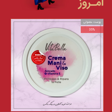
امـروز
پوست معمولی
35%