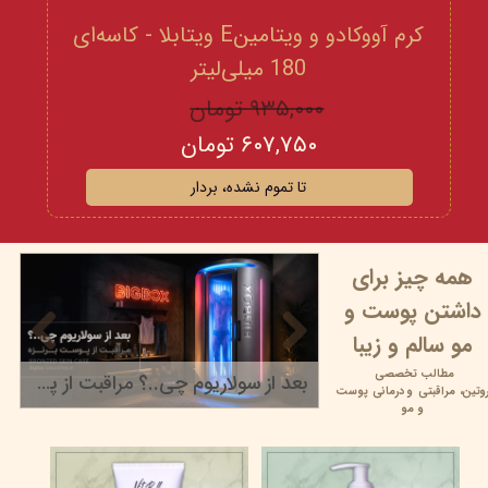
کرم آووکادو و ویتامینE ویتابلا - کاسه‌ای
180 میلی‌لیتر
۹۳۵,۰۰۰ تومان
۶۰۷,۷۵۰ تومان
تا تموم نشده، بردار
همه چیز برای
داشتن پوست و
مو سالم و زیبا
مطالب تخصصی
بعد از سولاریوم چی..؟ مراقبت از پوست برنزه
وتین،
مراقبتی و
درمانی پوست
۲۲ خرداد ۰۵
و مو