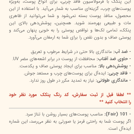
این پنکک با فرمولاسیون فاقد چربی، برای انواع پوست، به‌ویژه
پوست‌های چرب، گزینه‌ای مناسب به شمار می‌آید. با استفاده از این
محصول، منافذ پوست بسته نمی‌شود و شما می‌توانید از ظاهری
مات و طبیعی بهره‌مند شوید. همچنین، پوشش‌دهی بالای این
پنکک، تمامی لک‌ها و نواقص پوستی را به خوبی پنهان می‌کند و
پوستی صاف و بدون نقص را برای شما به ارمغان می‌آورد.
- ضد آب:
ماندگاری بالا حتی در شرایط مرطوب و تعریق.
- حاوی ضد آفتاب:
محافظت از پوست در برابر اشعه‌های مضر UV.
- پوشش‌دهی بالا:
مناسب برای ایجاد پوستی صاف و یکدست.
- فاقد چربی:
ایده‌آل برای پوست‌های چرب و مستعد جوش.
- ماندگاری طولانی:
نیاز به تمدید مکرر در طول روز ندارد.
** لطفا قبل از ثبت سفارش، کد رنگ پنکک مورد نظر خود
را انتخاب کنید **
- 101 (Fair):
مناسب پوست‌های بسیار روشن با تناژ سرد.
اگر پوست شما به راحتی قرمز یا صورتی به نظر می‌رسد، این شماره
ایده‌آل است.