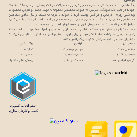
بیگ باکس با تکیه بر دانش و تجربه حضور در بازار محصولات مراقبت پوستی، از سال 1398 فعالیت
خود را در قالب یک فروشگاه اینترنتی، به صورت تخصصی معطوف به تولید محتوا و معرفی محصولات
بهداشتی روزانه، درمانی و مراقبتی پوست کرده تا بتواند با توجه به سلیقه و نیاز تمامی مخاطبان
پاسخگویی حضور آن ها باشد. به همین منظور این مجموعه برای ایجاد اطمینان بیشتر با
طی کردن
مراحل قانونی اقدام به کسب مجوزهای لازم در زمینه فروش اینترنتی نموده است.
همه همکاران در بخش های مختلف شامل: ایده پردازی - طراحی و اجرا - مشاوره - دریافت، بسته
بندی و ارسال سفارشات تمام تلاش خود را برای ایجاد بستری امن و مطمئن به کار می گیرند تا
مشتریان همراه و عضو همیشگی خانواده بیگ باکس باشند.
پشتیبانی
قوانین
بیگ باکس
راهنمای خرید
قوانین و مقررات
درباره ما
مرجوعی کالا :(
حریم خصوصی
تماس با م
ا
گزارش ایراد و اشکال
ضمانت و اعتبار
پرسش های متداول