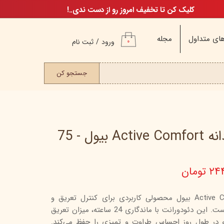
کلیک کن تا تخفیف امروز رو از دست ندی..!
ای متداول
مجله
ورود
/
ثبت نام
۰
حساب کاربری من
ت مو
جستجو کن
تغییر گذر واژه
سفارشات
خروج از حساب
کاربری
دئودرانت رولی مردانه Active Comfort بیول - 75
تومان
م
ن
دئودرانت رولی مردانه Active Comfort بیول محصولی کاربردی برای کنترل تعریق و
ن
جلوگیری از بوی نامطبوع بدن است. این دئودورانت با ماندگاری 24 ساعته، میزان تعریق
اگ
و در طول روز احساس طراوت و تمیزی را حفظ می‌کند.