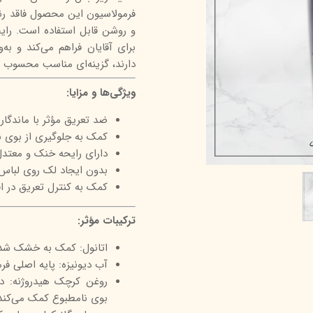
فرمولاسیون این محصول فاقد رنگ
درمالیفت
میکاپ رز
اکسپر
و روشن قابل استفاده است. رای
هیدرودرم
شال کوین
اوک 
برای آقایان فراهم می‌کند و به‌
دارند، گزینه‌ای مناسب محسوب م
یونی‌ سنس
سون کوئین
ساین
سلکشن سیتی
ویژگی‌ها و مزایا:
ضد تعریق مؤثر با ماندگاری 24 سا
کمک به جلوگیری از بوی 
دارای رایحه خنک و معتدل
بدون ایجاد لک روی لباس
کمک به کنترل تعریق در افر
ترکیبات مؤثر:
اتانول: کمک به خشک ش
آب دیونیزه: پایه اصلی فر
روغن کرچک هیدروژنه: د
بوی نامطبوع کمک می‌کند