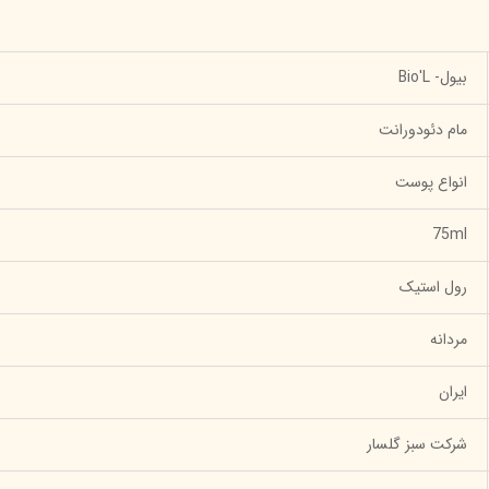
بیول- Bio'L
مام دئودورانت
انواع پوست
75ml
رول استیک
مردانه
ایران
شرکت سبز گلسار