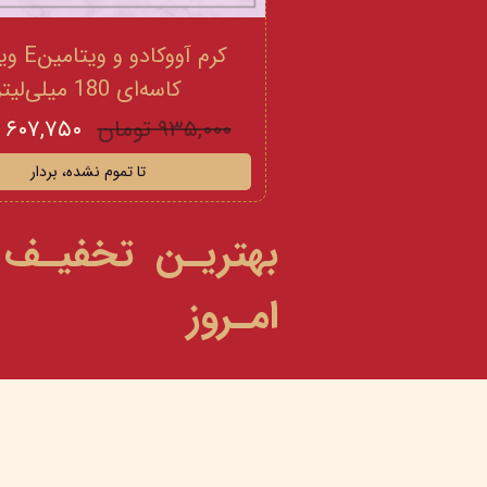
کرم آووکادو
کاسه‌ای 180 میلی‌لیتر
۹۳۵,۰۰۰ تومان
۶۰۷,۷۵۰ تومان
تا تموم نشده، بردار
بهتریـن تخفیـف
امـروز