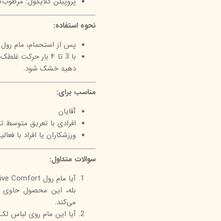
پروپیلن گلایکول: مرطوب
نحوه استفاده:
پس از استحمام، مام رول
با 3 تا ۴ بار حرک
دهید خشک شود.
مناسب برای:
آقایان
افرادی با تعریق متوسط تا 
ورزشکاران یا افراد با فعالی
سوالات متداول:
آیا مام رول Active Comfort بیول باعث کاهش تعریق می‌شود؟
بله، این محصول حاوی آ
می‌کند.
آیا این مام روی لباس لک 