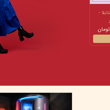
 و ویتامینE ویتابلا -