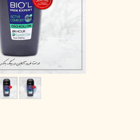
پاک دارو
مراقبت چشم
آر یو آکی
شوینده صورت
دیپ سنس
ضد جوش و آکنه
لاکچری کوین
ضد قارچ و باکتری
آبرسان و مرطوب کننده