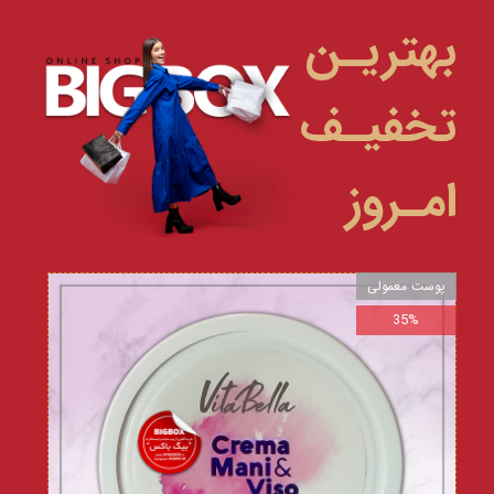
بهتریـن
تخفیـف
امـروز
پوست معمولی
35%