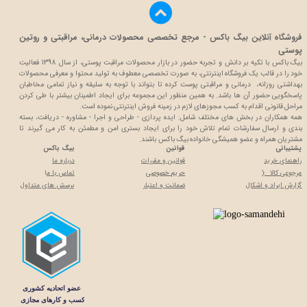
فروشگاه آنلاین بیگ باکس - مرجع تخصصی محصولات درمانی، مراقبتی و روتین
پوستی
بیگ باکس با تکیه بر دانش و تجربه حضور در بازار محصولات مراقبت پوستی، از سال 1398 فعالیت
خود را در قالب یک فروشگاه اینترنتی، به صورت تخصصی معطوف به تولید محتوا و معرفی محصولات
بهداشتی روزانه، درمانی و مراقبتی پوست کرده تا بتواند با توجه به سلیقه و نیاز تمامی مخاطبان
پاسخگویی حضور آن ها باشد. به همین منظور این مجموعه برای ایجاد اطمینان بیشتر با
طی کردن
مراحل قانونی اقدام به کسب مجوزهای لازم در زمینه فروش اینترنتی نموده است.
همه همکاران در بخش های مختلف شامل: ایده پردازی - طراحی و اجرا - مشاوره - دریافت، بسته
بندی و ارسال سفارشات تمام تلاش خود را برای ایجاد بستری امن و مطمئن به کار می گیرند تا
مشتریان همراه و عضو همیشگی خانواده بیگ باکس باشند.
پشتیبانی
قوانین
بیگ باکس
راهنمای خرید
قوانین و مقررات
درباره ما
مرجوعی کالا :(
حریم خصوصی
تماس با م
ا
گزارش ایراد و اشکال
ضمانت و اعتبار
پرسش های متداول