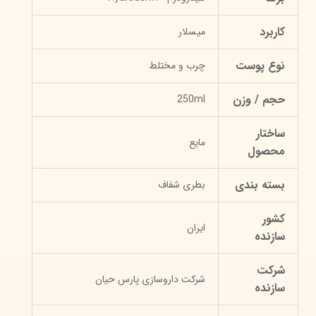
کاربرد
میسلار
نوع پوست
چرب و مختلط
حجم / وزن
250ml
ساختار
مایع
محصول
بسته بندی
بطری شفاف
کشور
ایران
سازنده
شرکت
شرکت داروسازی پارس حیان
سازنده