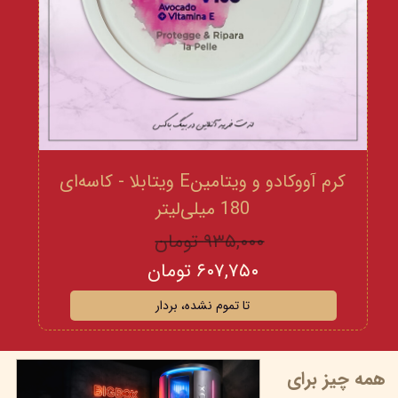
کرم آووکادو و ویتامینE ویتابلا - کاسه‌ای
180 میلی‌لیتر
۹۳۵,۰۰۰ تومان
۶۰۷,۷۵۰ تومان
تا تموم نشده، بردار
همه چیز برای