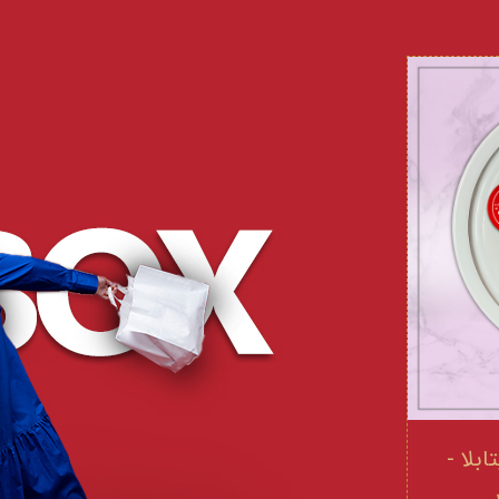
 و ویتامینE ویتابلا -