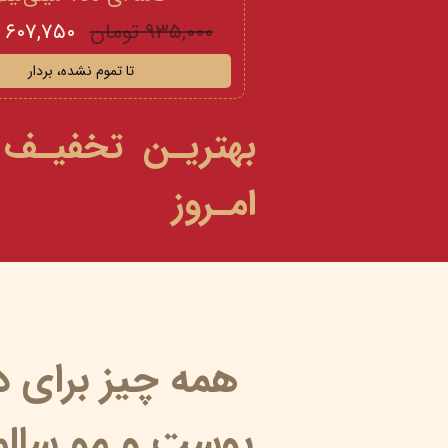
۹۳۵,۰۰۰ تومان
۶۰۷,۷۵۰ تومان
تا تموم نشده، بردار
بهتریـن تخفیـف
امـروز
همه چیز برای 
پوست و مو سالم 