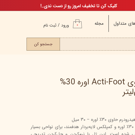
کلیک کن تا تخفیف امروز رو از دست ندی..!
ای متداول
مجله
ورود
/
ثبت نام
۰
حساب کاربری من
ت مو
جستجو کن
تغییر گذر واژه
سفارشات
خروج از حساب
کاربری
ژل مرطوب‌کننده قوی Acti-Foot اوره 30%
م
ن
ی ۳۰٪ اوره – ۳۰ میل
ن
ژل اکتی‌فوت هیدرودرم با غلظت ۳۰٪ اوره و کمپلکس لایه‌بردار هدفمند، برای نواحی بسیار
اگ
شده است. این ژل با نرم‌کردن و حل‌کردن تدریجی