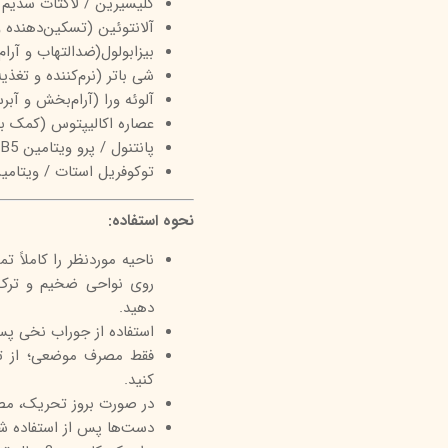
گلیسیرین / لاکتات سدیم
آلانتوئین (تسکین‌دهنده 
بیزابولول(ضدالتهاب و آرا
شی باتر (نرم‌کننده و تغذیه
آلوئه ورا (آرام‌بخش و آبر
عصاره اکالیپتوس (کمک ب
پانتنول / پرو ویتامین B5 (مرطوب‌کننده و کمک به بازسازی)
توکوفریل استات / ویتامین E (آنتی‌اکسیدان و محافظت از 
نحوه استفاده:
ناحیه موردنظر را کاملاً ت
روی نواحی ضخیم و ترک‌خ
دهید.
استفاده از جوراب نخی پس ا
فقط مصرف موضعی؛ از تم
کنید.
در صورت بروز تحریک، مص
دست‌ها پس از استفاده ش