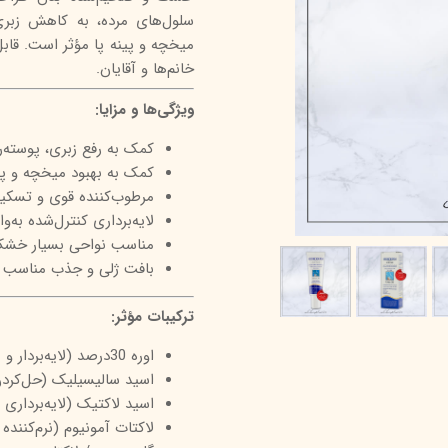
سلول‌های مرده، به کاهش زبری
درمالیفت
میکاپ رز
اکسپر
میخچه و پینه پا مؤثر است. قابل
هیدرودرم
شال کوین
اوک 
خانم‌ها و آقایان.
یونی‌ سنس
سون کوئین
ساین
ویژگی‌ها و مزایا:
سلکشن سیتی
کمک به رفع زبری، پوسته
کمک به بهبود میخچه و پین
مرطوب‌کننده قوی و تسک
لایه‌برداری کنترل‌شده به‌واسطه اوره ۳۰٪ همراه
مناسب نواحی بسیار خشک: 
بافت ژلی و جذب مناسب بر
ترکیبات مؤثر:
اوره 30درصد (لایه‌بردار و نرم‌کننده قدرتمند، افزایش رطوبت‌رسانی)
اسید سالیسیلیک (حل‌کرد
اسید لاکتیک (لایه‌برداری 
لاکتات آمونیوم (نرم‌کننده