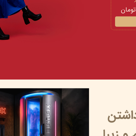
داشتن
و زیبا