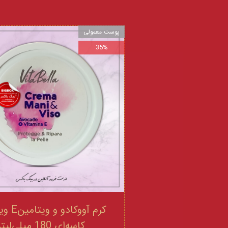
پوست معمولی
35%
کرم آووکادو
کاسه‌ای 180 میلی‌لیتر