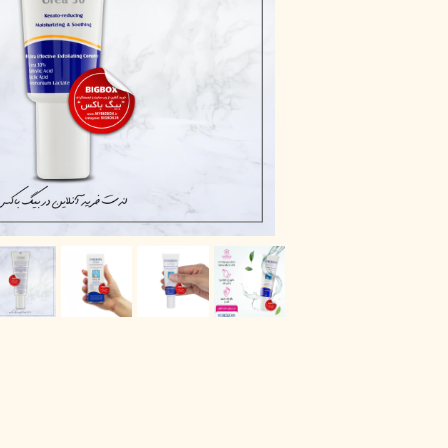
پاک دارو
مراقبت چشم
آر یو آکی
شوینده صورت
دیپ سنس
ضد جوش و آکنه
لاکچری کوین
ضد قارچ و باکتری
آبرسان و مرطوب کننده