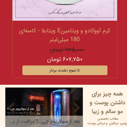
کرم آووکادو و ویتامینE ویتابلا - کاسه‌ای
180 میلی‌لیتر
۹۳۵,۰۰۰ تومان
۶۰۷,۷۵۰ تومان
تا تموم نشده، بردار
همه چیز برای
داشتن پوست و
مو سالم و زیبا
مطالب تخصصی
بعد از سولاریوم چی..؟ مراقبت از پوست برنزه
وتین،
مراقبتی و
درمانی پوست
۲۲ خرداد ۰۵