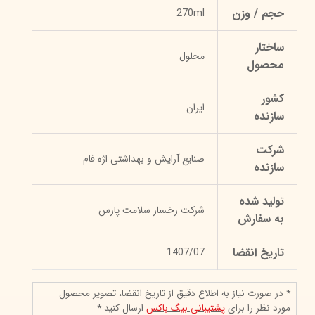
حجم / وزن
270ml
ساختار
محلول
محصول
کشور
ایران
سازنده
شرکت
صنایع آرایش و بهداشتی اژه فام
سازنده
تولید شده
شرکت رخسار سلامت پارس
به سفارش
تاریخ انقضا
1407/07
* در صورت نیاز به اطلاع دقیق از تاریخ انقضا، تصویر محصول
مورد نظر را برای
پشتیبانی بیگ باکس
ارسال کنید *