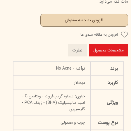
مات نگه می‌دارد.
افزودن به جعبه سفارش
افزودن به علاقه مندی ها
مشخصات محصول
نظرات
برند
نوآکنه - No Acne
کاربرد
میسلار
حاوی: عصاره گریپ‌فروت - ویتامین C -
ویژگی
اسید سالیسیلیک (BHA) - زینک PCA -
گلیسیرین
نوع پوست
چرب و معمولی