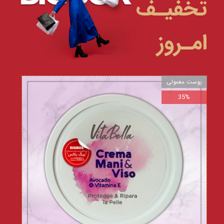
تخفیـف
امـروز
پوست معمولی
35%