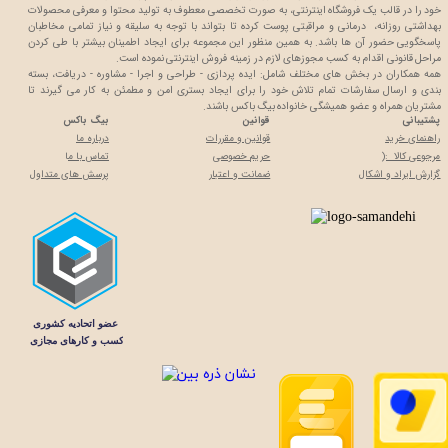
خود را در قالب یک فروشگاه اینترنتی، به صورت تخصصی معطوف به تولید محتوا و معرفی محصولات
بهداشتی روزانه، درمانی و مراقبتی پوست کرده تا بتواند با توجه به سلیقه و نیاز تمامی مخاطبان
پاسخگویی حضور آن ها باشد. به همین منظور این مجموعه برای ایجاد اطمینان بیشتر با
طی کردن
مراحل قانونی اقدام به کسب مجوزهای لازم در زمینه فروش اینترنتی نموده است.
همه همکاران در بخش های مختلف شامل: ایده پردازی - طراحی و اجرا - مشاوره - دریافت، بسته
بندی و ارسال سفارشات تمام تلاش خود را برای ایجاد بستری امن و مطمئن به کار می گیرند تا
مشتریان همراه و عضو همیشگی خانواده بیگ باکس باشند.
پشتیبانی
قوانین
بیگ باکس
راهنمای خرید
قوانین و مقررات
درباره ما
مرجوعی کالا :(
حریم خصوصی
تماس با م
ا
گزارش ایراد و اشکال
ضمانت و اعتبار
پرسش های متداول