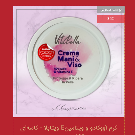
پوست معمولی
35%
کرم آووکادو و ویتامینE ویتابلا - کاسه‌ای