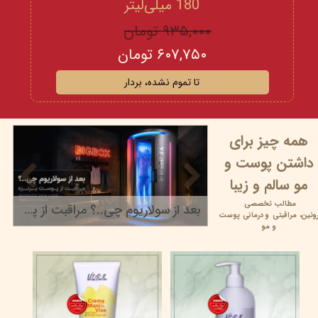
180 میلی‌لیتر
۹۳۵,۰۰۰ تومان
۶۰۷,۷۵۰ تومان
تا تموم نشده، بردار
همه چیز برای
داشتن پوست و
مو سالم و زیبا
مطالب تخصصی
بعد از سولاریوم چی..؟ مراقبت از پوست برنزه
وتین،
مراقبتی و
درمانی پوست
۲۲ خرداد ۰۵
و مو