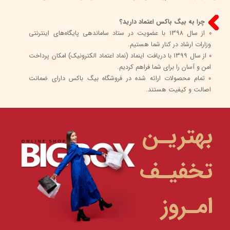
چرا به بیگ باکس اعتماد دارید؟
0
از سال 1398 با عضویت در ستاد ساماندهی پایگاه‌های اینترنتی
وزارات ارشاد در کنار شما هستیم.
0
از سال 1399 با دریافت اینماد (نماد اعتماد الکترونیک) امکان پرداخت
امن و آسان را برای شما فراهم کردیم.
0
تمام محصولات ارائه شده در فروشگاه بیگ باکس دارای ضمانت
اصالت و کیفیت هستند.
بهتریـن
تخفیـف
امـروز