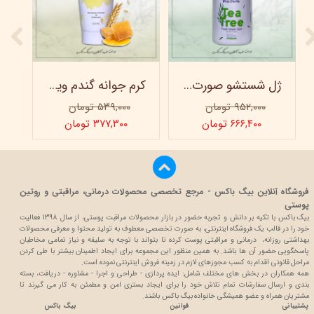
ژل شستشو صورت ویتابلا - 300 میلی لیتر
کرم جوانه گندم ویتابلا - تیوپی 60 میلی‌ لیتر
۹۵۲,۰۰۰ تومان
۵۳۹,۰۰۰ تومان
۶۶۶,۴۰۰ تومان
۳۷۷,۳۰۰ تومان
فروشگاه آنلاین بیگ باکس - مرجع تخصصی محصولات درمانی، مراقبتی و روتین
پوستی
بیگ باکس با تکیه بر دانش و تجربه حضور در بازار محصولات مراقبت پوستی، از سال 1398 فعالیت
خود را در قالب یک فروشگاه اینترنتی، به صورت تخصصی معطوف به تولید محتوا و معرفی محصولات
بهداشتی روزانه، درمانی و مراقبتی پوست کرده تا بتواند با توجه به سلیقه و نیاز تمامی مخاطبان
پاسخگویی حضور آن ها باشد. به همین منظور این مجموعه برای ایجاد اطمینان بیشتر با
طی کردن
مراحل قانونی اقدام به کسب مجوزهای لازم در زمینه فروش اینترنتی نموده است.
همه همکاران در بخش های مختلف شامل: ایده پردازی - طراحی و اجرا - مشاوره - دریافت، بسته
بندی و ارسال سفارشات تمام تلاش خود را برای ایجاد بستری امن و مطمئن به کار می گیرند تا
مشتریان همراه و عضو همیشگی خانواده بیگ باکس باشند.
پشتیبانی
قوانین
بیگ باکس