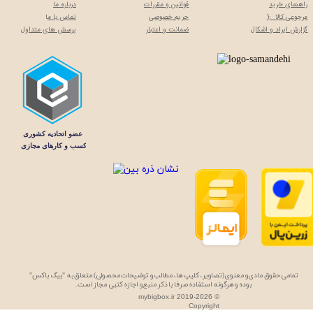
راهنمای خرید
قوانین و مقررات
درباره ما
مرجوعی کالا :(
حریم خصوصی
تماس با م
ا
گزارش ایراد و اشکال
ضمانت و اعتبار
پرسش های متداول
تمامی حقوق مادی و معنوی (تصاویر، کلیپ ها، مطالب و توضیحات محصولی) متعلق به "بیگ باکس"
بوده و هرگونه استفاده صرفا با ذکر منبع و اجازه کتبی مجاز است.
mybigbox.ir 2019-2026 ©
Copyright