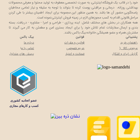
خود را در قالب یک فروشگاه اینترنتی، به صورت تخصصی معطوف به تولید محتوا و معرفی محصولات
بهداشتی روزانه، درمانی و مراقبتی پوست کرده تا بتواند با توجه به سلیقه و نیاز تمامی مخاطبان
پاسخگویی حضور آن ها باشد. به همین منظور این مجموعه برای ایجاد اطمینان بیشتر با
طی کردن
مراحل قانونی اقدام به کسب مجوزهای لازم در زمینه فروش اینترنتی نموده است.
همه همکاران در بخش های مختلف شامل: ایده پردازی - طراحی و اجرا - مشاوره - دریافت، بسته
بندی و ارسال سفارشات تمام تلاش خود را برای ایجاد بستری امن و مطمئن به کار می گیرند تا
مشتریان همراه و عضو همیشگی خانواده بیگ باکس باشند.
پشتیبانی
قوانین
بیگ باکس
راهنمای خرید
قوانین و مقررات
درباره ما
مرجوعی کالا :(
حریم خصوصی
تماس با م
ا
گزارش ایراد و اشکال
ضمانت و اعتبار
پرسش های متداول