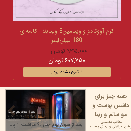
کرم آووکادو و ویتامینE ویتابلا - کاسه‌ای
180 میلی‌لیتر
۹۳۵,۰۰۰ تومان
۶۰۷,۷۵۰ تومان
تا تموم نشده، بردار
همه چیز برای
داشتن پوست و
مو سالم و زیبا
مطالب تخصصی
بعد از سولاریوم چی..؟ مراقبت از پوست برنزه
وتین،
مراقبتی و
درمانی پوست
۲۲ خرداد ۰۵