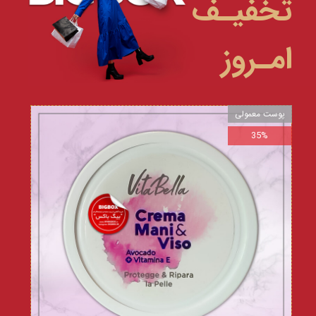
تخفیـف
امـروز
پوست معمولی
35%