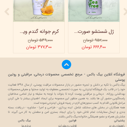
ژل شستشو صورت ویتابلا - 300 میلی لیتر
کرم جوانه گندم ویتابلا - تیوپی 60 میلی‌ لیتر
۹۵۲,۰۰۰ تومان
۵۳۹,۰۰۰ تومان
۶۶۶,۴۰۰ تومان
۳۷۷,۳۰۰ تومان
فروشگاه آنلاین بیگ باکس - مرجع تخصصی محصولات درمانی، مراقبتی و روتین
پوستی
بیگ باکس با تکیه بر دانش و تجربه حضور در بازار محصولات مراقبت پوستی، از سال 1398 فعالیت
خود را در قالب یک فروشگاه اینترنتی، به صورت تخصصی معطوف به تولید محتوا و معرفی محصولات
بهداشتی روزانه، درمانی و مراقبتی پوست کرده تا بتواند با توجه به سلیقه و نیاز تمامی مخاطبان
پاسخگویی حضور آن ها باشد. به همین منظور این مجموعه برای ایجاد اطمینان بیشتر با
طی کردن
مراحل قانونی اقدام به کسب مجوزهای لازم در زمینه فروش اینترنتی نموده است.
همه همکاران در بخش های مختلف شامل: ایده پردازی - طراحی و اجرا - مشاوره - دریافت، بسته
بندی و ارسال سفارشات تمام تلاش خود را برای ایجاد بستری امن و مطمئن به کار می گیرند تا
مشتریان همراه و عضو همیشگی خانواده بیگ باکس باشند.
پشتیبانی
قوانین
بیگ باکس
راهنمای خرید
قوانین و مقررات
درباره ما