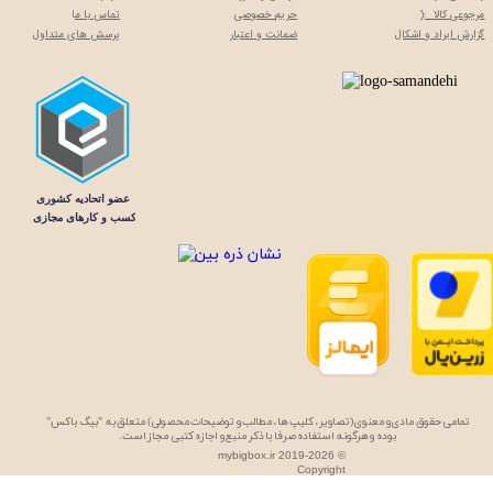
مرجوعی کالا :(
حریم خصوصی
تماس با م
ا
گزارش ایراد و اشکال
ضمانت و اعتبار
پرسش های متداول
تمامی حقوق مادی و معنوی (تصاویر، کلیپ ها، مطالب و توضیحات محصولی) متعلق به "بیگ باکس"
بوده و هرگونه استفاده صرفا با ذکر منبع و اجازه کتبی مجاز است.
mybigbox.ir 2019-2026 ©
Copyright