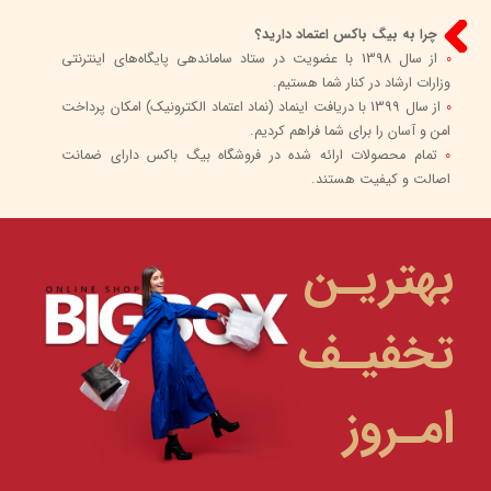
چرا به بیگ باکس اعتماد دارید؟
0
از سال 1398 با عضویت در ستاد ساماندهی پایگاه‌های اینترنتی
وزارات ارشاد در کنار شما هستیم.
0
از سال 1399 با دریافت اینماد (نماد اعتماد الکترونیک) امکان پرداخت
امن و آسان را برای شما فراهم کردیم.
0
تمام محصولات ارائه شده در فروشگاه بیگ باکس دارای ضمانت
اصالت و کیفیت هستند.
بهتریـن
تخفیـف
امـروز