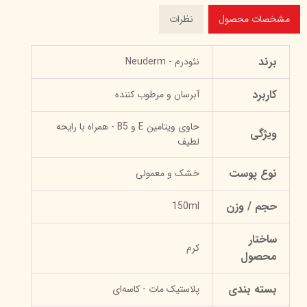
مشخصات محصول
نظرات
برند
نئودرم - Neuderm
کاربرد
آبرسان و مرطوب کننده
حاوی ویتامین E و B5 - همراه با رایحه
ویژگی
لطیف
نوع پوست
خشک و معمولی
حجم / وزن
150ml
ساختار
کرم
محصول
بسته بندی
پلاستیک مات - کاسه‌ای