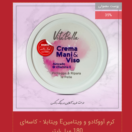
پوست معمولی
35%
کرم آووکادو و ویتامینE ویتابلا - کاسه‌ای
180 میلی‌لیتر