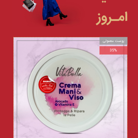
امـروز
پوست معمولی
35%