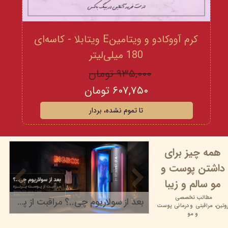
کرم آووکادو و ویتامینE ویتابلا - کاسه‌ای
180 میلی‌لیتر
۹۳۵,۰۰۰ تومان
۶۰۷,۷۵۰ تومان
تا تموم نشده، بردار
همه چیز برای
داشتن پوست و
مو سالم و زیبا
مطالب تخصصی
بعد از سولاریوم چی..؟ مراقبت از پوست برنزه
وتین،
مراقبتی و
درمانی پوست
۲۲ خرداد ۰۵
و مو