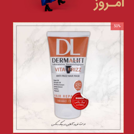
امـروز
50%