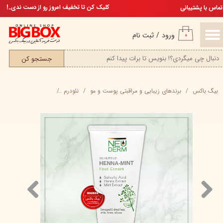
تخفیف ویژه، برای مامان خوشگلم
کلیک کن تا تخفیف امروز رو از دست ندی..!
تماس با پشتیبانی
حساب کاربری من
ورود
/
ثبت نام
۰
تغییر گذر واژه
جستجو کن
سفارشات
بیگ باکس
برند‌های زیبایی و مراقبتی پوست و مو
نئودرم
کرم پا رینوتریو حنا و نعناع نئو
خروج از حساب کاربری