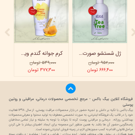
ژل شستشو صورت ویتابلا - 300 میلی لیتر
کرم جوانه گندم ویتابلا - تیوپی 60 میلی‌ لیتر
۹۵۲,۰۰۰ تومان
۵۳۹,۰۰۰ تومان
۶۶۶,۴۰۰ تومان
۳۷۷,۳۰۰ تومان
فروشگاه آنلاین بیگ باکس - مرجع تخصصی محصولات درمانی، مراقبتی و روتین
پوستی
بیگ باکس با تکیه بر دانش و تجربه حضور در بازار محصولات مراقبت پوستی، از سال 1398 فعالیت
خود را در قالب یک فروشگاه اینترنتی، به صورت تخصصی معطوف به تولید محتوا و معرفی محصولات
بهداشتی روزانه، درمانی و مراقبتی پوست کرده تا بتواند با توجه به سلیقه و نیاز تمامی مخاطبان
پاسخگویی حضور آن ها باشد. به همین منظور این مجموعه برای ایجاد اطمینان بیشتر با
طی کردن
مراحل قانونی اقدام به کسب مجوزهای لازم در زمینه فروش اینترنتی نموده است.
همه همکاران در بخش های مختلف شامل: ایده پردازی - طراحی و اجرا - مشاوره - دریافت، بسته