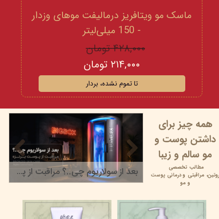
ماسک مو ویتافریز درمالیفت موهای وزدار
- 150 میلی‌لیتر
۴۲۸,۰۰۰ تومان
۲۱۴,۰۰۰ تومان
تا تموم نشده، بردار
همه چیز برای
داشتن پوست و
مو سالم و زیبا
مطالب تخصصی
بعد از سولاریوم چی..؟ مراقبت از پوست برنزه
وتین،
مراقبتی و
درمانی پوست
۲۲ خرداد ۰۵
و مو