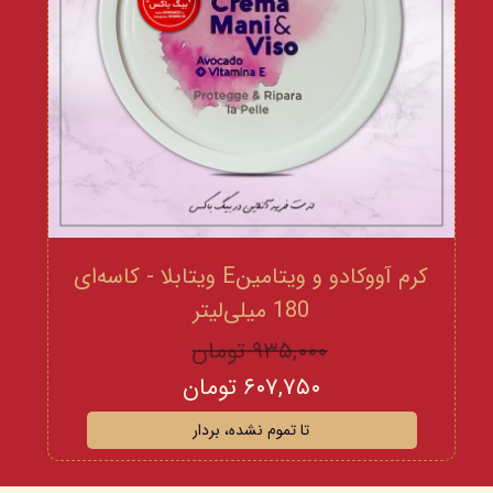
کرم آووکادو و ویتامینE ویتابلا - کاسه‌ای
180 میلی‌لیتر
۹۳۵,۰۰۰ تومان
۶۰۷,۷۵۰ تومان
تا تموم نشده، بردار