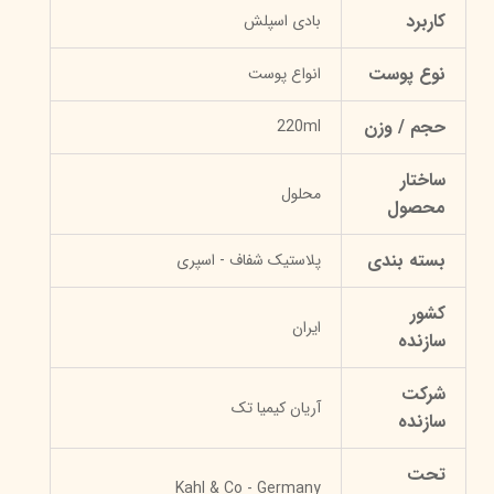
کاربرد
بادی اسپلش
نوع پوست
انواع پوست
حجم / وزن
220ml
ساختار
محلول
محصول
بسته بندی
پلاستیک شفاف - اسپری
کشور
ایران
سازنده
شرکت
آریان کیمیا تک
سازنده
تحت
Kahl & Co - Germany