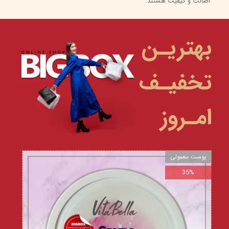
اصالت و کیفیت هستند.
بهتریـن
تخفیـف
امـروز
پوست معمولی
35%