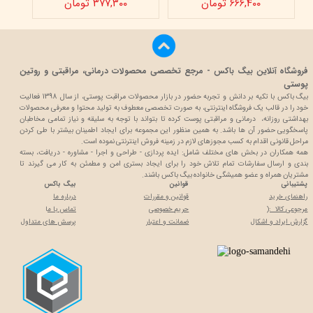
۶۶۶,۴۰۰ تومان
۳۷۷,۳۰۰ تومان
فروشگاه آنلاین بیگ باکس - مرجع تخصصی محصولات درمانی، مراقبتی و روتین
پوستی
بیگ باکس با تکیه بر دانش و تجربه حضور در بازار محصولات مراقبت پوستی، از سال 1398 فعالیت
خود را در قالب یک فروشگاه اینترنتی، به صورت تخصصی معطوف به تولید محتوا و معرفی محصولات
بهداشتی روزانه، درمانی و مراقبتی پوست کرده تا بتواند با توجه به سلیقه و نیاز تمامی مخاطبان
پاسخگویی حضور آن ها باشد. به همین منظور این مجموعه برای ایجاد اطمینان بیشتر با
طی کردن
مراحل قانونی اقدام به کسب مجوزهای لازم در زمینه فروش اینترنتی نموده است.
همه همکاران در بخش های مختلف شامل: ایده پردازی - طراحی و اجرا - مشاوره - دریافت، بسته
بندی و ارسال سفارشات تمام تلاش خود را برای ایجاد بستری امن و مطمئن به کار می گیرند تا
مشتریان همراه و عضو همیشگی خانواده بیگ باکس باشند.
پشتیبانی
قوانین
بیگ باکس
راهنمای خرید
قوانین و مقررات
درباره ما
مرجوعی کالا :(
حریم خصوصی
تماس با م
ا
گزارش ایراد و اشکال
ضمانت و اعتبار
پرسش های متداول