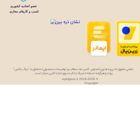
تمامی حقوق مادی و معنوی (تصاویر، کلیپ ها، مطالب و توضیحات محصولی) متعلق به "بیگ باکس"
بوده و هرگونه استفاده صرفا با ذکر منبع و اجازه کتبی مجاز است.
mybigbox.ir 2019-2026 ©
Copyright