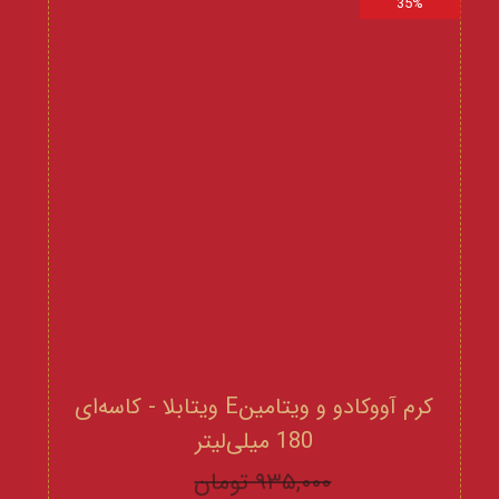
35%
کرم آووکادو و ویتامینE ویتابلا - کاسه‌ای
180 میلی‌لیتر
۹۳۵,۰۰۰ تومان