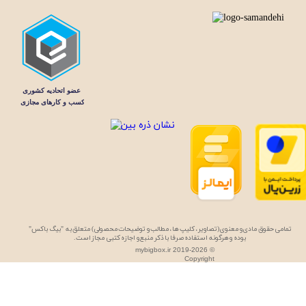
تمامی حقوق مادی و معنوی (تصاویر، کلیپ ها، مطالب و توضیحات محصولی) متعلق به "بیگ باکس"
بوده و هرگونه استفاده صرفا با ذکر منبع و اجازه کتبی مجاز است.
mybigbox.ir 2019-2026 ©
Copyright