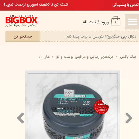
تخفیف ویژه، برای مامان خوشگلم
کلیک کن تا تخفیف امروز رو از دست ندی..!
تماس با پشتیبانی
حساب کاربری من
ورود
/
ثبت نام
۰
تغییر گذر واژه
جستجو کن
سفارشات
بیگ باکس
برند‌های زیبایی و مراقبتی پوست و مو
مای
کرم مرطوب کننده مکس هیدرا مر
خروج از حساب کاربری