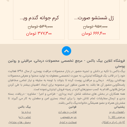
ژل شستشو صورت ویتابلا - 300 میلی لیتر
کرم جوانه گندم ویتابلا - تیوپی 60 میلی‌ لیتر
۹۵۲,۰۰۰ تومان
۵۳۹,۰۰۰ تومان
۶۶۶,۴۰۰ تومان
۳۷۷,۳۰۰ تومان
فروشگاه آنلاین بیگ باکس - مرجع تخصصی محصولات درمانی، مراقبتی و روتین
پوستی
بیگ باکس با تکیه بر دانش و تجربه حضور در بازار محصولات مراقبت پوستی، از سال 1398 فعالیت
خود را در قالب یک فروشگاه اینترنتی، به صورت تخصصی معطوف به تولید محتوا و معرفی محصولات
بهداشتی روزانه، درمانی و مراقبتی پوست کرده تا بتواند با توجه به سلیقه و نیاز تمامی مخاطبان
پاسخگویی حضور آن ها باشد. به همین منظور این مجموعه برای ایجاد اطمینان بیشتر با
طی کردن
مراحل قانونی اقدام به کسب مجوزهای لازم در زمینه فروش اینترنتی نموده است.
همه همکاران در بخش های مختلف شامل: ایده پردازی - طراحی و اجرا - مشاوره - دریافت، بسته
بندی و ارسال سفارشات تمام تلاش خود را برای ایجاد بستری امن و مطمئن به کار می گیرند تا
مشتریان همراه و عضو همیشگی خانواده بیگ باکس باشند.
پشتیبانی
قوانین
بیگ باکس
راهنمای خرید
قوانین و مقررات
درباره ما
مرجوعی کالا :(
حریم خصوصی
تماس با م
ا
گزارش ایراد و اشکال
ضمانت و اعتبار
پرسش های متداول