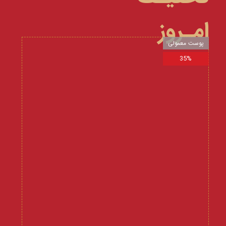
امـروز
پوست معمولی
35%