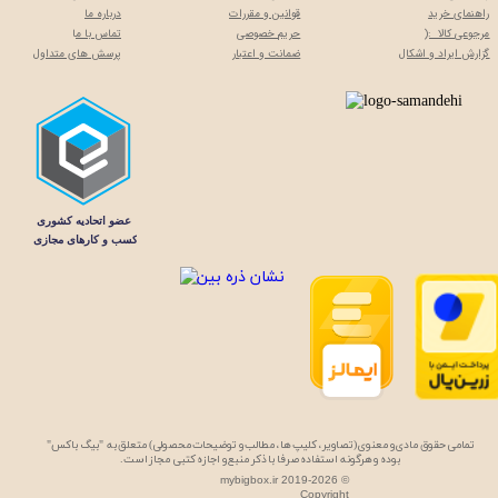
راهنمای خرید
قوانین و مقررات
درباره ما
مرجوعی کالا :(
حریم خصوصی
تماس با م
ا
گزارش ایراد و اشکال
ضمانت و اعتبار
پرسش های متداول
تمامی حقوق مادی و معنوی (تصاویر، کلیپ ها، مطالب و توضیحات محصولی) متعلق به "بیگ باکس"
بوده و هرگونه استفاده صرفا با ذکر منبع و اجازه کتبی مجاز است.
mybigbox.ir 2019-2026 ©
Copyright