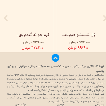
ژل شستشو صورت ویتابلا - 300 میلی لیتر
کرم جوانه گندم ویتابلا - تیوپی 60 میلی‌ لیتر
۹۵۲,۰۰۰ تومان
۵۳۹,۰۰۰ تومان
۶۶۶,۴۰۰ تومان
۳۷۷,۳۰۰ تومان
فروشگاه آنلاین بیگ باکس - مرجع تخصصی محصولات درمانی، مراقبتی و روتین
پوستی
بیگ باکس با تکیه بر دانش و تجربه حضور در بازار محصولات مراقبت پوستی، از سال 1398 فعالیت
خود را در قالب یک فروشگاه اینترنتی، به صورت تخصصی معطوف به تولید محتوا و معرفی محصولات
بهداشتی روزانه، درمانی و مراقبتی پوست کرده تا بتواند با توجه به سلیقه و نیاز تمامی مخاطبان
پاسخگویی حضور آن ها باشد. به همین منظور این مجموعه برای ایجاد اطمینان بیشتر با
طی کردن
مراحل قانونی اقدام به کسب مجوزهای لازم در زمینه فروش اینترنتی نموده است.
همه همکاران در بخش های مختلف شامل: ایده پردازی - طراحی و اجرا - مشاوره - دریافت، بسته
بندی و ارسال سفارشات تمام تلاش خود را برای ایجاد بستری امن و مطمئن به کار می گیرند تا
مشتریان همراه و عضو همیشگی خانواده بیگ باکس باشند.
پشتیبانی
قوانین
بیگ باکس