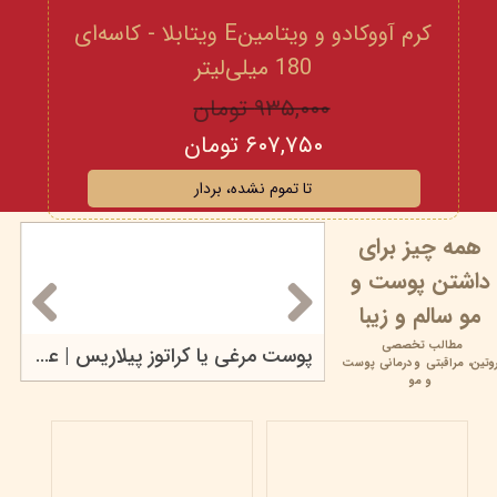
کرم آووکادو و ویتامینE ویتابلا - کاسه‌ای
180 میلی‌لیتر
۹۳۵,۰۰۰ تومان
۶۰۷,۷۵۰ تومان
تا تموم نشده، بردار
همه چیز برای
داشتن پوست و
مو سالم و زیبا
مطالب تخصصی
محصولات مراقبت پوستی بیومیمتیک
پوست مرغی یا کراتوز پیلاریس | علت، علائم، درمان و...
وتین،
مراقبتی و
درمانی پوست
۱۷ خرداد ۰۵
و مو