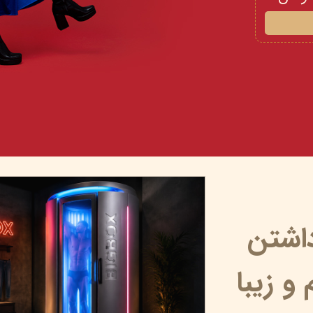
داشتن
و زیبا