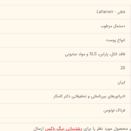
لافارر - Lafarrerr
دستمال مرطوب
انواع پوست
فاقد الکل، پارابن، SLS و مواد صابونی
20
ایران
لابراتورهای بین‌المللی و تحقیقاتی دکتر کامکار
فرتاک لوتوس
ر محصول مورد نظر را برای
پشتیبانی بیگ باکس
ارسال