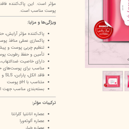
درمالیفت
میکاپ رز
اکسپر
پوست مناسب است.
هیدرودرم
شال کوین
اوک 
ویژگی‌ها و مزایا:
یونی‌ سنس
سون کوئین
ساین
پاک‌کننده مؤثر آرایش، ح
سلکشن سیتی
پاکسازی عمقی منافذ پوس
تنظیم چربی پوست و پیشگ
تأمین و حفظ رطوبت پو
دارای خاصیت ضدالتهاب، آن
مناسب برای پوست‌های 
فاقد الکل، پارابن، SLS و مواد صابونی
متناسب با pH پوست
بسته‌بندی مناسب جهت است
ترکیبات مؤثر:
عصاره انانتیا کلرانتا
عصاره آلوئه‌ورا
عصاره خیار