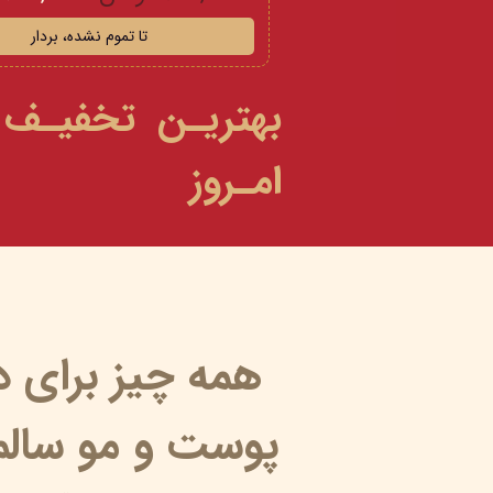
تا تموم نشده، بردار
بهتریـن تخفیـف
امـروز
همه چیز برای 
پوست و مو سالم 