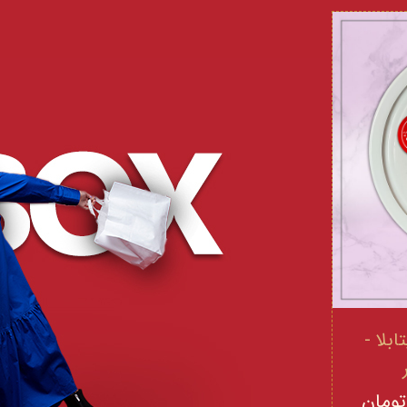
 و ویتامینE ویتابلا -