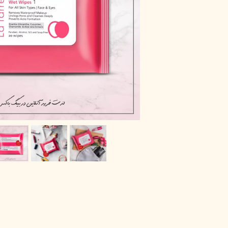
پاک دارو
مراقبت چشم
آر یو آکی
شوینده صورت
دیپ سنس
ضد جوش و آکنه
لاکچری کوین
ضد قارچ و باکتری
آبرسان و مرطوب کننده