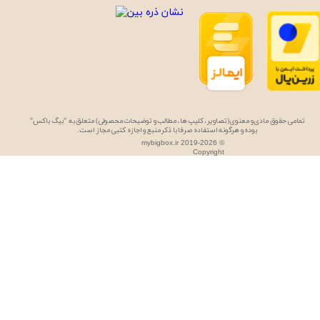
تمامی حقوق مادی و معنوی (تصاویر، کلیپ ها، مطالب و توضیحات محصولی) متعلق به "بیگ باکس"
بوده و هرگونه استفاده صرفا با ذکر منبع و اجازه کتبی مجاز است.
mybigbox.ir 2019-2026 ©
Copyright