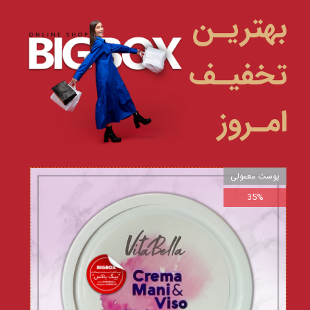
بهتریـن
تخفیـف
امـروز
پوست معمولی
35%