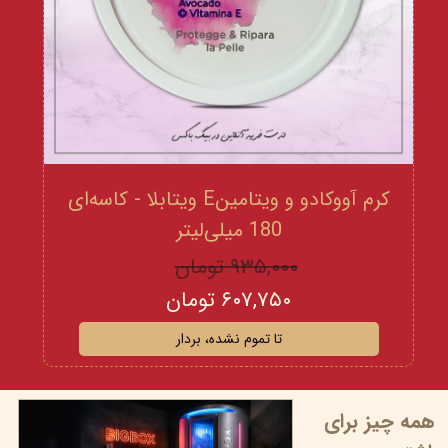
کرم آووکادو و ویتامینE ویتابلا - کاسه‌ای
180 میلی‌لیتر
۹۳۵,۰۰۰ تومان
۶۰۷,۷۵۰ تومان
تا تموم نشده، بردار
همه چیز برای