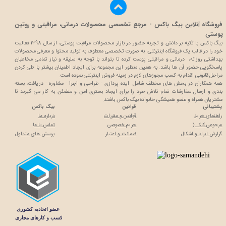
فروشگاه آنلاین بیگ باکس - مرجع تخصصی محصولات درمانی، مراقبتی و روتین
پوستی
بیگ باکس با تکیه بر دانش و تجربه حضور در بازار محصولات مراقبت پوستی، از سال 1398 فعالیت
خود را در قالب یک فروشگاه اینترنتی، به صورت تخصصی معطوف به تولید محتوا و معرفی محصولات
بهداشتی روزانه، درمانی و مراقبتی پوست کرده تا بتواند با توجه به سلیقه و نیاز تمامی مخاطبان
پاسخگویی حضور آن ها باشد. به همین منظور این مجموعه برای ایجاد اطمینان بیشتر با
طی کردن
مراحل قانونی اقدام به کسب مجوزهای لازم در زمینه فروش اینترنتی نموده است.
همه همکاران در بخش های مختلف شامل: ایده پردازی - طراحی و اجرا - مشاوره - دریافت، بسته
بندی و ارسال سفارشات تمام تلاش خود را برای ایجاد بستری امن و مطمئن به کار می گیرند تا
مشتریان همراه و عضو همیشگی خانواده بیگ باکس باشند.
پشتیبانی
قوانین
بیگ باکس
راهنمای خرید
قوانین و مقررات
درباره ما
مرجوعی کالا :(
حریم خصوصی
تماس با م
ا
گزارش ایراد و اشکال
ضمانت و اعتبار
پرسش های متداول