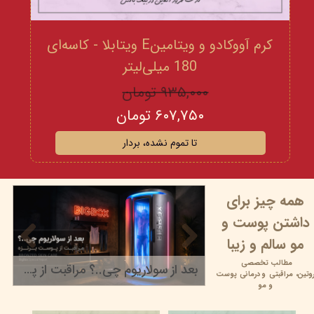
کرم آووکادو و ویتامینE ویتابلا - کاسه‌ای
180 میلی‌لیتر
۹۳۵,۰۰۰ تومان
۶۰۷,۷۵۰ تومان
تا تموم نشده، بردار
همه چیز برای
داشتن پوست و
مو سالم و زیبا
مطالب تخصصی
بعد از سولاریوم چی..؟ مراقبت از پوست برنزه
وتین،
مراقبتی و
درمانی پوست
۲۲ خرداد ۰۵
و مو