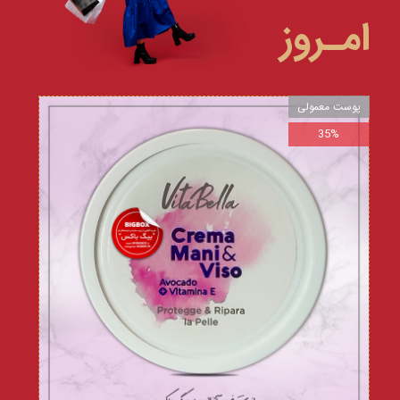
امـروز
پوست معمولی
35%