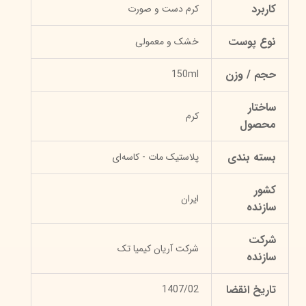
کاربرد
کرم دست و صورت
نوع پوست
خشک و معمولی
حجم / وزن
150ml
ساختار
کرم
محصول
بسته بندی
پلاستیک مات - کاسه‌ای
کشور
ایران
سازنده
شرکت
شرکت آریان کیمیا تک
سازنده
تاریخ انقضا
1407/02