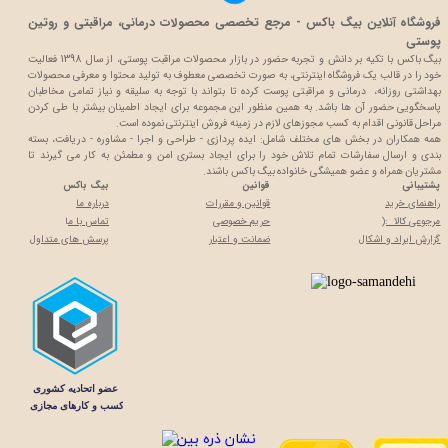
فروشگاه آنلاین بیگ باکس - مرجع تخصصی محصولات درمانی، مراقبتی و روتین
پوستی
بیگ باکس با تکیه بر دانش و تجربه حضور در بازار محصولات مراقبت پوستی، از سال 1398 فعالیت
خود را در قالب یک فروشگاه اینترنتی، به صورت تخصصی معطوف به تولید محتوا و معرفی محصولات
بهداشتی روزانه، درمانی و مراقبتی پوست کرده تا بتواند با توجه به سلیقه و نیاز تمامی مخاطبان
پاسخگویی حضور آن ها باشد. به همین منظور این مجموعه برای ایجاد اطمینان بیشتر با
طی کردن
مراحل قانونی اقدام به کسب مجوزهای لازم در زمینه فروش اینترنتی نموده است.
همه همکاران در بخش های مختلف شامل: ایده پردازی - طراحی و اجرا - مشاوره - دریافت، بسته
بندی و ارسال سفارشات تمام تلاش خود را برای ایجاد بستری امن و مطمئن به کار می گیرند تا
مشتریان همراه و عضو همیشگی خانواده بیگ باکس باشند.
پشتیبانی
قوانین
بیگ باکس
راهنمای خرید
قوانین و مقررات
درباره ما
مرجوعی کالا :(
حریم خصوصی
تماس با م
ا
گزارش ایراد و اشکال
ضمانت و اعتبار
پرسش های متداول