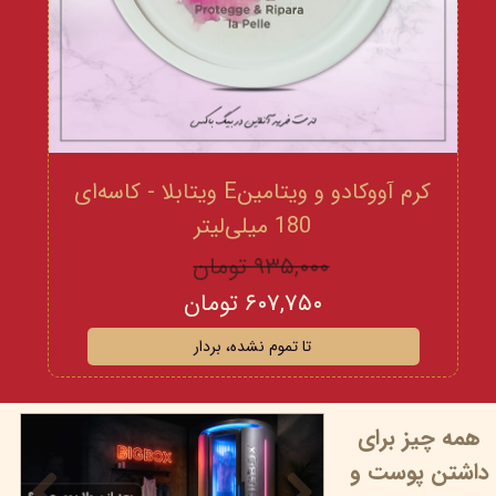
کرم آووکادو و ویتامینE ویتابلا - کاسه‌ای
180 میلی‌لیتر
۹۳۵,۰۰۰ تومان
۶۰۷,۷۵۰ تومان
تا تموم نشده، بردار
همه چیز برای
داشتن پوست و