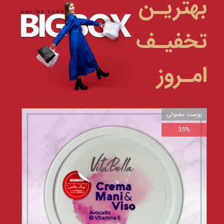
بهتریـن
تخفیـف
امـروز
پوست معمولی
35%