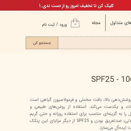
کلیک کن تا تخفیف امروز رو از دست ندی..!
ای متداول
مجله
ورود
/
ثبت نام
۰
حساب کاربری من
ت مو
جستجو کن
تغییر گذر واژه
سفارشات
خروج از حساب
کاربری
شش‌دهی بالا، بافت مخملی و فرمولاسیون گیاهی است
م
ت و یکدست می‌کند. استفاده از روغن‌های طبیعی و
ن
ا به گزینه‌ای مناسب برای استفاده روزانه و حتی گریم
ن
تبدیل کرده است. ماندگاری طولانی، ضدتعریق بودن و SPF25 از دیگر مزایای این پنکک
 ایده‌آل می‌سازد.
اگ