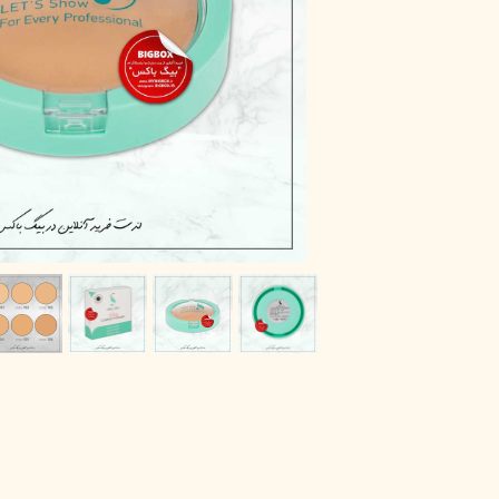
پاک دارو
مراقبت چشم
آر یو آکی
شوینده صورت
دیپ سنس
ضد جوش و آکنه
لاکچری کوین
ضد قارچ و باکتری
آبرسان و مرطوب کننده