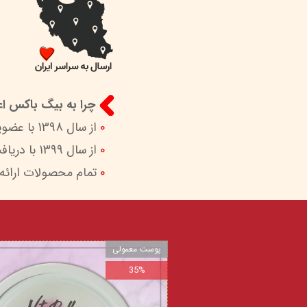
چرا به بیگ باکس اعت
0
از سال 1398 با عضویت در ستاد ساماندهی پایگاه‌های اینترنتی وزارات ارشاد در کنار شما هستیم.
0
از سال 1399 با دریافت اینماد (نماد اعتماد الکترونیک) امکان پرداخت امن و آسان را برای شما فراهم کردیم.
0
تمام محصولات ارائه
پوست معمولی
35%