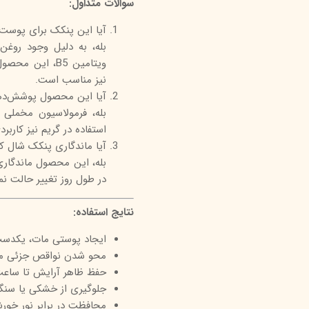
سوالات متداول:
آیا این پنکک برای پوس
بله، به دلیل وجود روغن
ویتامین B5، 
نیز مناسب است.
آیا این محصول پوشش‌دهی
بله، فرمولاسیون مخملی 
استفاده در گریم نیز کاربر
آیا ماندگاری پنکک شال ک
بله، این محصول ماندگار
در طول روز تغییر حالت نم
نتایج استفاده:
ایجاد پوستی مات، یکدست 
محو شدن نواقص جزئی مان
حفظ ظاهر آرایش تا ساعت‌
جلوگیری از خشکی یا سن
محافظت در برابر نور خورش