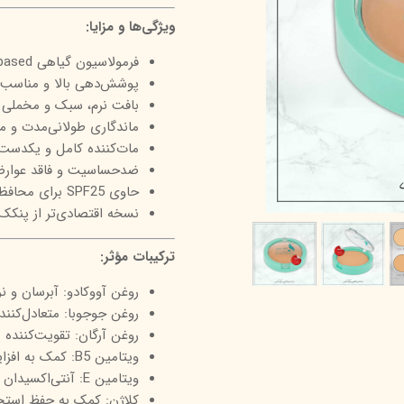
درمالیفت
میکاپ رز
اکسپر
ویژگی‌ها و مزایا:
هیدرودرم
شال کوین
اوک 
فرمولاسیون گیاهی herbal based و سازگار با انواع پوست
پوشش‌دهی بالا و مناسب 
یونی‌ سنس
سون کوئین
ساین
بافت نرم، سبک و مخملی 
سلکشن سیتی
ماندگاری طولانی‌مدت و مق
مات‌کننده کامل و یکدست
ضدحساسیت و فاقد عوارض 
حاوی SPF25 برای محافظت روزانه در برابر اشعه‌های مضر خورشید
نسخه اقتصادی‌تر از پنکک
ترکیبات مؤثر:
روغن آووکادو: آبرسان و ن
روغن جوجوبا: متعادل‌کن
روغن آرگان: تقویت‌کننده
ویتامین B5: کمک به افزایش نرمی پوست و جلوگیری از التهاب
ویتامین E: آنتی‌اکسیدان قوی برای جلوگیری از پیری زودرس
کلاژن: کمک به حفظ است