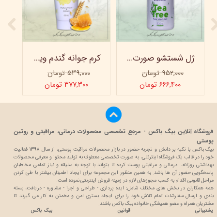
ژل شستشو صورت ویتابلا - 300 میلی لیتر
کرم جوانه گندم ویتابلا - تیوپی 60 میلی‌ لیتر
۹۵۲,۰۰۰ تومان
۵۳۹,۰۰۰ تومان
۶۶۶,۴۰۰ تومان
۳۷۷,۳۰۰ تومان
فروشگاه آنلاین بیگ باکس - مرجع تخصصی محصولات درمانی، مراقبتی و روتین
پوستی
بیگ باکس با تکیه بر دانش و تجربه حضور در بازار محصولات مراقبت پوستی، از سال 1398 فعالیت
خود را در قالب یک فروشگاه اینترنتی، به صورت تخصصی معطوف به تولید محتوا و معرفی محصولات
بهداشتی روزانه، درمانی و مراقبتی پوست کرده تا بتواند با توجه به سلیقه و نیاز تمامی مخاطبان
پاسخگویی حضور آن ها باشد. به همین منظور این مجموعه برای ایجاد اطمینان بیشتر با
طی کردن
مراحل قانونی اقدام به کسب مجوزهای لازم در زمینه فروش اینترنتی نموده است.
همه همکاران در بخش های مختلف شامل: ایده پردازی - طراحی و اجرا - مشاوره - دریافت، بسته
بندی و ارسال سفارشات تمام تلاش خود را برای ایجاد بستری امن و مطمئن به کار می گیرند تا
مشتریان همراه و عضو همیشگی خانواده بیگ باکس باشند.
پشتیبانی
قوانین
بیگ باکس