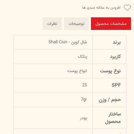
افزودن به علاقه مندی ها
مشخصات محصول
توضیحات
نظرات
برند
شال کوین - Shall Coin
کاربرد
پنکک
نوع پوست
انواع پوست
SPF
25
حجم / وزن
7gr
ساختار
پودر
محصول