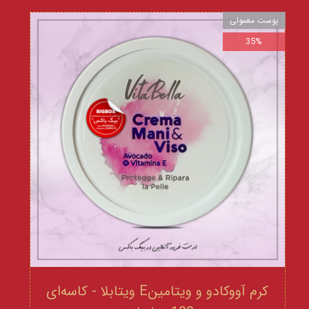
پوست معمولی
35%
کرم آووکادو و ویتامینE ویتابلا - کاسه‌ای