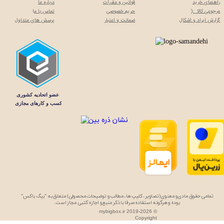
راهنمای خرید
قوانین و مقررات
درباره ما
مرجوعی کالا :(
حریم خصوصی
تماس با م
ا
گزارش ایراد و اشکال
ضمانت و اعتبار
پرسش های متداول
تمامی حقوق مادی و معنوی (تصاویر، کلیپ ها، مطالب و توضیحات محصولی) متعلق به "بیگ باکس"
بوده و هرگونه استفاده صرفا با ذکر منبع و اجازه کتبی مجاز است.
mybigbox.ir 2019-2026 ©
Copyright