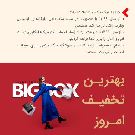
چرا به بیگ باکس اعتماد دارید؟
0
از سال 1398 با عضویت در ستاد ساماندهی پایگاه‌های اینترنتی
وزارات ارشاد در کنار شما هستیم.
0
از سال 1399 با دریافت اینماد (نماد اعتماد الکترونیک) امکان پرداخت
امن و آسان را برای شما فراهم کردیم.
0
تمام محصولات ارائه شده در فروشگاه بیگ باکس دارای ضمانت
اصالت و کیفیت هستند.
بهتریـن
تخفیـف
امـروز