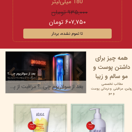
180 میلی‌لیتر
۹۳۵,۰۰۰ تومان
۶۰۷,۷۵۰ تومان
تا تموم نشده، بردار
همه چیز برای
داشتن پوست و
مو سالم و زیبا
مطالب تخصصی
بعد از سولاریوم چی..؟ مراقبت از پوست برنزه
وتین،
مراقبتی و
درمانی پوست
۲۲ خرداد ۰۵
و مو