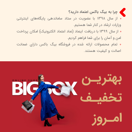
چرا به بیگ باکس اعتماد دارید؟
0
از سال 1398 با عضویت در ستاد ساماندهی پایگاه‌های اینترنتی
وزارات ارشاد در کنار شما هستیم.
0
از سال 1399 با دریافت اینماد (نماد اعتماد الکترونیک) امکان پرداخت
امن و آسان را برای شما فراهم کردیم.
0
تمام محصولات ارائه شده در فروشگاه بیگ باکس دارای ضمانت
اصالت و کیفیت هستند.
بهتریـن
تخفیـف
امـروز