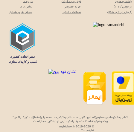
راهنمای خرید
قوانین و مقررات
درباره ما
مرجوعی کالا :(
حریم خصوصی
تماس با م
ا
گزارش ایراد و اشکال
ضمانت و اعتبار
پرسش های متداول
تمامی حقوق مادی و معنوی (تصاویر، کلیپ ها، مطالب و توضیحات محصولی) متعلق به "بیگ باکس"
بوده و هرگونه استفاده صرفا با ذکر منبع و اجازه کتبی مجاز است.
mybigbox.ir 2019-2026 ©
Copyright