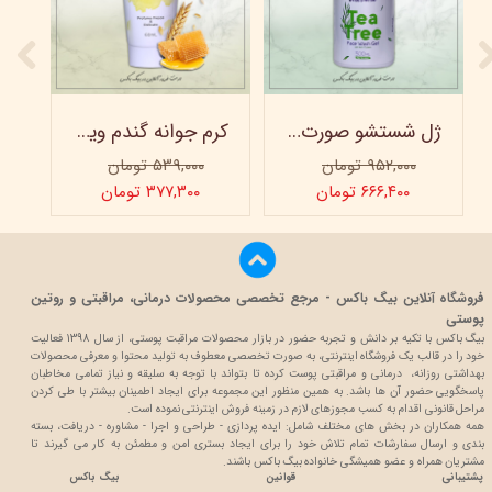
ژل شستشو صورت ویتابلا - 300 میلی لیتر
کرم جوانه گندم ویتابلا - تیوپی 60 میلی‌ لیتر
۹۵۲,۰۰۰ تومان
۵۳۹,۰۰۰ تومان
۶۶۶,۴۰۰ تومان
۳۷۷,۳۰۰ تومان
فروشگاه آنلاین بیگ باکس - مرجع تخصصی محصولات درمانی، مراقبتی و روتین
پوستی
بیگ باکس با تکیه بر دانش و تجربه حضور در بازار محصولات مراقبت پوستی، از سال 1398 فعالیت
خود را در قالب یک فروشگاه اینترنتی، به صورت تخصصی معطوف به تولید محتوا و معرفی محصولات
بهداشتی روزانه، درمانی و مراقبتی پوست کرده تا بتواند با توجه به سلیقه و نیاز تمامی مخاطبان
پاسخگویی حضور آن ها باشد. به همین منظور این مجموعه برای ایجاد اطمینان بیشتر با
طی کردن
مراحل قانونی اقدام به کسب مجوزهای لازم در زمینه فروش اینترنتی نموده است.
همه همکاران در بخش های مختلف شامل: ایده پردازی - طراحی و اجرا - مشاوره - دریافت، بسته
بندی و ارسال سفارشات تمام تلاش خود را برای ایجاد بستری امن و مطمئن به کار می گیرند تا
مشتریان همراه و عضو همیشگی خانواده بیگ باکس باشند.
پشتیبانی
قوانین
بیگ باکس