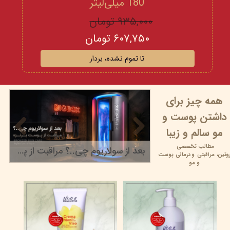
180 میلی‌لیتر
۹۳۵,۰۰۰ تومان
۶۰۷,۷۵۰ تومان
تا تموم نشده، بردار
همه چیز برای
داشتن پوست و
مو سالم و زیبا
مطالب تخصصی
بعد از سولاریوم چی..؟ مراقبت از پوست برنزه
وتین،
مراقبتی و
درمانی پوست
۲۲ خرداد ۰۵
و مو