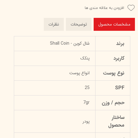
افزودن به علاقه مندی ها
مشخصات محصول
توضیحات
نظرات
برند
شال کوین - Shall Coin
کاربرد
پنکک
نوع پوست
انواع پوست
SPF
25
حجم / وزن
7gr
ساختار
پودر
محصول