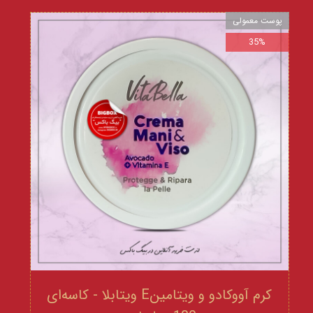
پوست معمولی
35%
کرم آووکادو و ویتامینE ویتابلا - کاسه‌ای