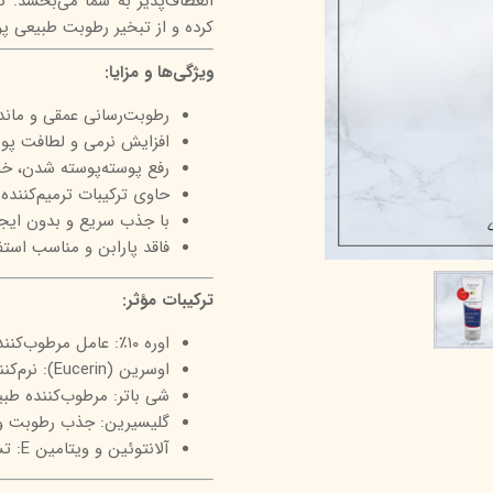
انعطاف‌پذیر به شما می‌بخشد. 
کرده و از تبخیر رطوبت طبیعی پ
درمالیفت
میکاپ رز
اکسپر
هیدرودرم
شال کوین
اوک 
ویژگی‌ها و مزایا:
یونی‌ سنس
سون کوئین
ساین
رطوبت‌رسانی عمقی و مان
افزایش نرمی و لطافت پوس
سلکشن سیتی
رفع پوسته‌پوسته شدن، خ
حاوی ترکیبات ترمیم‌کنند
با جذب سریع و بدون ایج
فاقد پارابن و مناسب استفا
ترکیبات مؤثر:
اوره ۱۰٪: عامل مرطوب‌کننده قوی برای حفظ آب در لایه شاخی پوست
اوسرین (Eucerin): نرم‌کننده و محافظ لایه هیدرولیپیدی پوست
شی باتر: مرطوب‌کننده طبی
گلیسیرین: جذب رطوبت و
آلانتوئین و ویتامین E: تسکین‌دهنده و آنتی‌اکسیدان