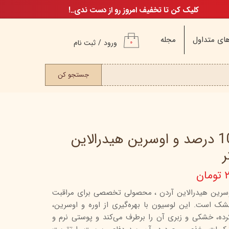
کلیک کن تا تخفیف امروز رو از دست ندی..!
ای متداول
مجله
ورود
/
ثبت نام
۰
حساب کاربری من
ت مو
جستجو کن
تغییر گذر واژه
سفارشات
خروج از حساب
کاربری
لوسیون بدن اوره 10 درصد و اوسرین هیدرالاین
ن
م
ن
ره 10 درصد و اوسرین هیدرالاین آردن ، محصولی تخصصی برای مراقبت
 است. این لوسیون با بهره‌گیری از اوره و اوسرین،
ن
ده، خشکی و زبری آن را برطرف می‌کند و پوستی نرم و
اگ