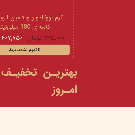
کرم آووکادو
کاسه‌ای 180 میلی‌لیتر
۹۳۵,۰۰۰ تومان
۶۰۷,۷۵۰ تومان
تا تموم نشده، بردار
بهتریـن تخفیـف
امـروز