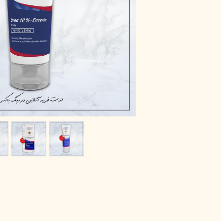
پاک دارو
مراقبت چشم
آر یو آکی
شوینده صورت
دیپ سنس
ضد جوش و آکنه
لاکچری کوین
ضد قارچ و باکتری
آبرسان و مرطوب کننده