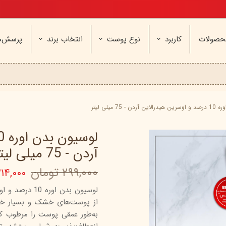
تخفیف ویژه، برای مامان خوشگلم
حصولات
کاربرد
نوع پوست
انتخاب برند
پرسش‌ه
ناژه
عطر و اسپری
خشک و حساس
مای
آرایشی
معمولی و نرمال
وچه
مراقب
نیوره
عطر - ادکلن
بیول
ایپک
شون
اسپری بدن
آردن
ثمین
- 75 میلی لیتر
سریتا
بادی میست
آمبرلا
آتوپیا
ویتابلا
دئودرانت - مام
سینره
پنکاف
آردن - 75 میلی لیتر
فولیکا
سیلکر
دلفین
۲۹۹,۰۰۰ تومان
۲۱۴,۰۰۰ توما
مهرونا
سی‌گل
نئودر
نو‌ آکنه
ویتالیر
راکوت
لوسیون بدن او
از پوست‌های خشک و بسیار خشک
یونی لد
هرمودر
کاسپی
به‌طور عمقی پوست را مرطوب کر
دکتر ژیلا
اسکین‌کد
دئودر