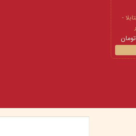
 و ویتامینE ویتابلا -