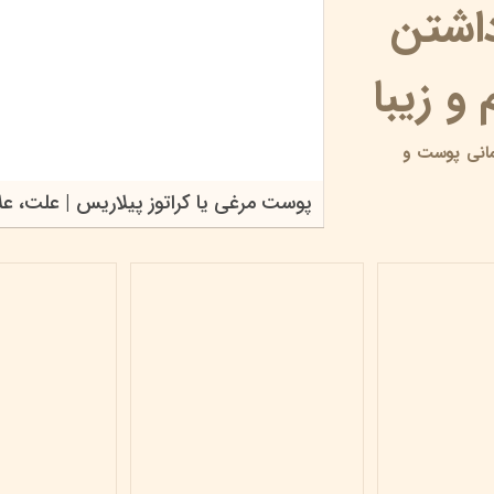
داشتن
و زیبا
انی پوست و
پوست مرغی یا کراتوز پیلاریس | علت، علائ
۱۷ خرداد ۰۵