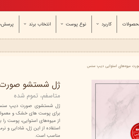
تخفیف ویژه، برای مامان خوشگلم
حصولات
کاربرد
نوع پوست
انتخاب برند
پرسش‌ه
ناژه
عطر و اسپری
خشک و حساس
مای
آرایشی
معمولی و نرمال
وچه
مراقب
نیوره
عطر - ادکلن
بیول
ایپک
شون
اسپری بدن
آردن
ثمین
رت میوه‌های استوایی دیپ سنس
سریتا
بادی میست
آمبرلا
آتوپیا
ژل شستشو صورت م
ویتابلا
دئودرانت - مام
سینره
پنکاف
متاسفم، تموم شده
فولیکا
سیلکر
دلفین
ژل شستشوی صورت دیپ سنس مدل
مهرونا
سی‌گل
نئودر
برای پوست های خشک و معمولی ا
نو‌ آکنه
ویتالیر
راکوت
از میوه‌های استوایی، پوست را ب
یونی لد
هرمودر
کاسپی
استفاده از این ژل، شادابی و نرم
مناسب است.
دکتر ژیلا
اسکین‌کد
دئودر