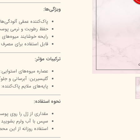
درمالیفت
میکاپ رز
اکسپر
ویژگی‌ها:
هیدرودرم
شال کوین
اوک 
پاک‌کننده عمقی آلودگی‌ها
حفظ رطوبت و نرمی پوس
یونی‌ سنس
سون کوئین
ساین
رایحه خوشایند میوه‌های 
سلکشن سیتی
قابل استفاده برای مصرف ر
ترکیبات مؤثر:
عصاره میوه‌های استوایی: 
گلیسیرین: آبرسانی و جل
پایه‌های ملایم پاک‌کنند
نحوه استفاده:
مقداری از ژل را روی پوس
سپس با آب ولرم بشویید و
استفاده روزانه از این م