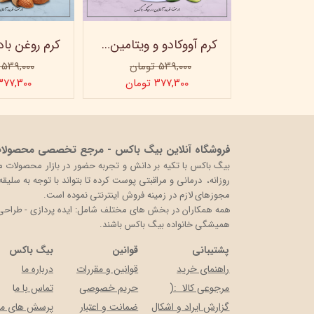
ماسک صورت کربن فعال ویتابلا
کرم آووکادو و ویتامینE ویتابلا - تیوپی 60 میلی‌لیتر
۵۳۹,۰۰۰ تومان
۵۳۹,۰۰۰ تومان
ن
۳۷۷,۳۰۰ تومان
۳۷۷,۳۰۰ توما
فروشگاه آنلاین بیگ باکس - مرجع تخصصی محصولات 
روزانه، درمانی و مراقبتی پوست کرده تا بتواند با توجه به سلی
مجوزهای لازم در زمینه فروش اینترنتی نموده است.
همه همکاران در بخش های مختلف شامل: ایده پردازی - طراحی و 
همیشگی خانواده بیگ باکس باشند.
پشتیبانی
قوانین
بیگ باکس
راهنمای خرید
قوانین و مقررات
درباره ما
مرجوعی کالا :(
حریم خصوصی
تماس با م
ا
گزارش ایراد و اشکال
ضمانت و اعتبار
پرسش های مت