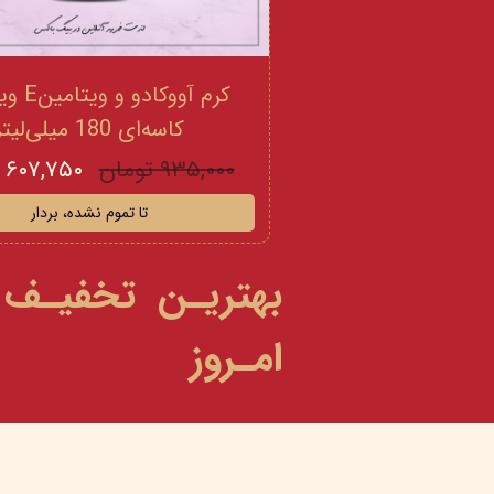
کرم آووکادو
کاسه‌ای 180 میلی‌لیتر
۹۳۵,۰۰۰ تومان
۶۰۷,۷۵۰ تومان
تا تموم نشده، بردار
بهتریـن تخفیـف
امـروز