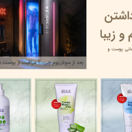
داشتن
و زیبا
انی پوست و
بعد از سولاریوم چی..؟ مراقبت از پوست بر
۲۲ خرداد ۰۵