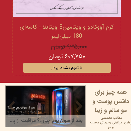
کرم آووکادو و ویتامینE ویتابلا - کاسه‌ای
180 میلی‌لیتر
۹۳۵,۰۰۰ تومان
۶۰۷,۷۵۰ تومان
تا تموم نشده، بردار
همه چیز برای
داشتن پوست و
مو سالم و زیبا
مطالب تخصصی
بعد از سولاریوم چی..؟ مراقبت از پوست برنزه
وتین،
مراقبتی و
درمانی پوست
۲۲ خرداد ۰۵
و مو