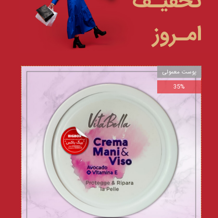
تخفیـف
امـروز
پوست معمولی
35%