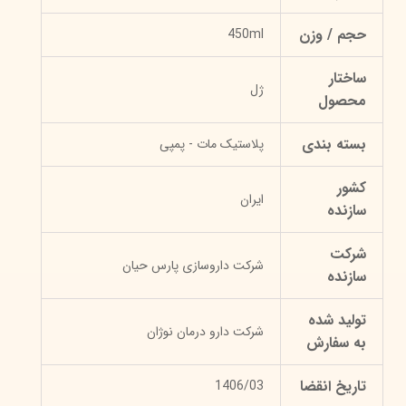
حجم / وزن
450ml
ساختار
ژل
محصول
بسته بندی
پلاستیک مات - پمپی
کشور
ایران
سازنده
شرکت
شرکت داروسازی پارس حیان
سازنده
تولید شده
شرکت دارو درمان نوژان
به سفارش
تاریخ انقضا
1406/03