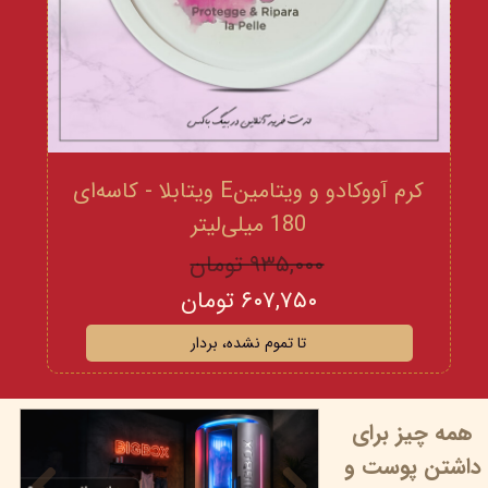
کرم آووکادو و ویتامینE ویتابلا - کاسه‌ای
180 میلی‌لیتر
۹۳۵,۰۰۰ تومان
۶۰۷,۷۵۰ تومان
تا تموم نشده، بردار
همه چیز برای
داشتن پوست و