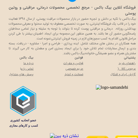
فروشگاه آنلاین بیگ باکس - مرجع تخصصی محصولات درمانی، مراقبتی و روتین
پوستی
بیگ باکس با تکیه بر دانش و تجربه حضور در بازار محصولات مراقبت پوستی، از سال 1398 فعالیت
خود را در قالب یک فروشگاه اینترنتی، به صورت تخصصی معطوف به تولید محتوا و معرفی محصولات
بهداشتی روزانه، درمانی و مراقبتی پوست کرده تا بتواند با توجه به سلیقه و نیاز تمامی مخاطبان
پاسخگویی حضور آن ها باشد. به همین منظور این مجموعه برای ایجاد اطمینان بیشتر با
طی کردن
مراحل قانونی اقدام به کسب مجوزهای لازم در زمینه فروش اینترنتی نموده است.
همه همکاران در بخش های مختلف شامل: ایده پردازی - طراحی و اجرا - مشاوره - دریافت، بسته
بندی و ارسال سفارشات تمام تلاش خود را برای ایجاد بستری امن و مطمئن به کار می گیرند تا
مشتریان همراه و عضو همیشگی خانواده بیگ باکس باشند.
پشتیبانی
قوانین
بیگ باکس
راهنمای خرید
قوانین و مقررات
درباره ما
مرجوعی کالا :(
حریم خصوصی
تماس با م
ا
گزارش ایراد و اشکال
ضمانت و اعتبار
پرسش های متداول