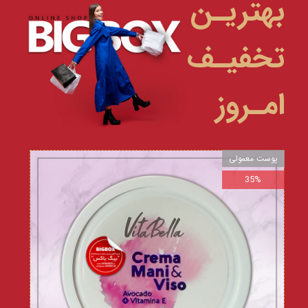
بهتریـن
تخفیـف
امـروز
پوست معمولی
35%