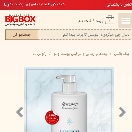
تخفیف ویژه، برای مامان خوشگلم
کلیک کن تا تخفیف امروز رو از دست ندی..!
تماس با پشتیبانی
حساب کاربری من
ورود
/
ثبت نام
۰
تغییر گذر واژه
جستجو کن
سفارشات
بیگ باکس
برند‌های زیبایی و مراقبتی پوست و مو
راکوتن
ژل هیدرودرمی راکوتن - ۴۵۰ میلی‌ 
خروج از حساب کاربری