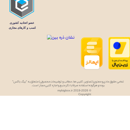
تمامی حقوق مادی و معنوی (تصاویر، کلیپ ها، مطالب و توضیحات محصولی) متعلق به "بیگ باکس"
بوده و هرگونه استفاده صرفا با ذکر منبع و اجازه کتبی مجاز است.
mybigbox.ir 2019-2026 ©
Copyright