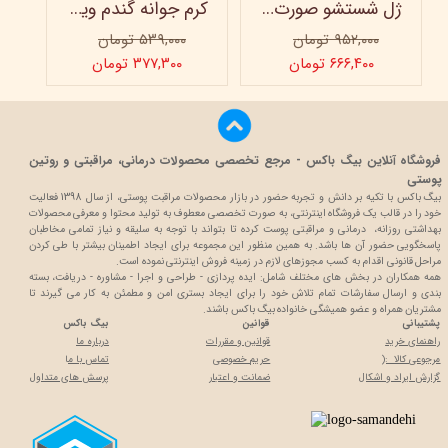
ژل شستشو صورت ویتابلا - 300 میلی لیتر
کرم جوانه گندم ویتابلا - تیوپی 60 میلی‌ لیتر
۹۵۲,۰۰۰ تومان
۵۳۹,۰۰۰ تومان
۶۶۶,۴۰۰ تومان
۳۷۷,۳۰۰ تومان
فروشگاه آنلاین بیگ باکس - مرجع تخصصی محصولات درمانی، مراقبتی و روتین
پوستی
بیگ باکس با تکیه بر دانش و تجربه حضور در بازار محصولات مراقبت پوستی، از سال 1398 فعالیت
خود را در قالب یک فروشگاه اینترنتی، به صورت تخصصی معطوف به تولید محتوا و معرفی محصولات
بهداشتی روزانه، درمانی و مراقبتی پوست کرده تا بتواند با توجه به سلیقه و نیاز تمامی مخاطبان
پاسخگویی حضور آن ها باشد. به همین منظور این مجموعه برای ایجاد اطمینان بیشتر با
طی کردن
مراحل قانونی اقدام به کسب مجوزهای لازم در زمینه فروش اینترنتی نموده است.
همه همکاران در بخش های مختلف شامل: ایده پردازی - طراحی و اجرا - مشاوره - دریافت، بسته
بندی و ارسال سفارشات تمام تلاش خود را برای ایجاد بستری امن و مطمئن به کار می گیرند تا
مشتریان همراه و عضو همیشگی خانواده بیگ باکس باشند.
پشتیبانی
قوانین
بیگ باکس
راهنمای خرید
قوانین و مقررات
درباره ما
مرجوعی کالا :(
حریم خصوصی
تماس با م
ا
گزارش ایراد و اشکال
ضمانت و اعتبار
پرسش های متداول