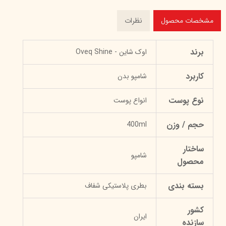
مشخصات محصول
نظرات
برند
اوک‌ شاین - Oveq Shine
کاربرد
شامپو بدن
نوع پوست
انواع پوست
حجم / وزن
400ml
ساختار
شامپو
محصول
بسته بندی
بطری پلاستیکی شفاف
کشور
ایران
سازنده