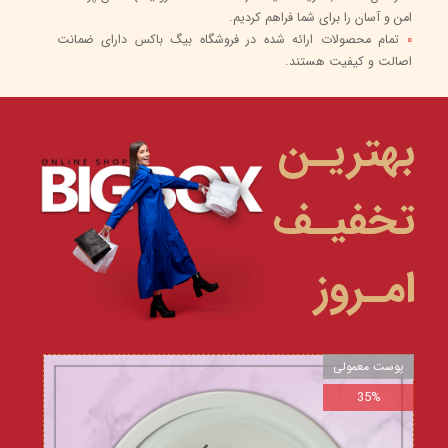
امن و آسان را برای شما فراهم کردیم.
0
تمام محصولات ارائه شده در فروشگاه بیگ باکس دارای ضمانت
اصالت و کیفیت هستند.
بهتریـن
تخفیـف
امـروز
پوست معمولی
35%