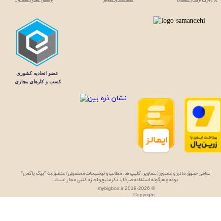
تمامی حقوق مادی و معنوی (تصاویر، کلیپ ها، مطالب و توضیحات محصولی) متعلق به "بیگ باکس"
بوده و هرگونه استفاده صرفا با ذکر منبع و اجازه کتبی مجاز است.
mybigbox.ir 2019-2026 ©
Copyright