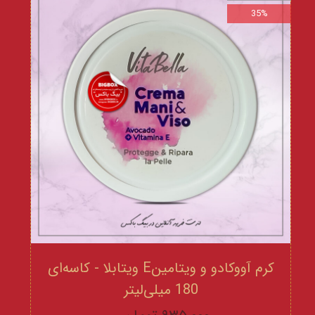
35%
کرم آووکادو و ویتامینE ویتابلا - کاسه‌ای
180 میلی‌لیتر