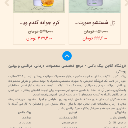
ژل شستشو صورت ویتابلا - 300 میلی لیتر
کرم جوانه گندم ویتابلا - تیوپی 60 میلی‌ لیتر
۹۵۲,۰۰۰ تومان
۵۳۹,۰۰۰ تومان
۶۶۶,۴۰۰ تومان
۳۷۷,۳۰۰ تومان
فروشگاه آنلاین بیگ باکس - مرجع تخصصی محصولات درمانی، مراقبتی و روتین
پوستی
بیگ باکس با تکیه بر دانش و تجربه حضور در بازار محصولات مراقبت پوستی، از سال 1398 فعالیت
خود را در قالب یک فروشگاه اینترنتی، به صورت تخصصی معطوف به تولید محتوا و معرفی محصولات
بهداشتی روزانه، درمانی و مراقبتی پوست کرده تا بتواند با توجه به سلیقه و نیاز تمامی مخاطبان
پاسخگویی حضور آن ها باشد. به همین منظور این مجموعه برای ایجاد اطمینان بیشتر با
طی کردن
مراحل قانونی اقدام به کسب مجوزهای لازم در زمینه فروش اینترنتی نموده است.
همه همکاران در بخش های مختلف شامل: ایده پردازی - طراحی و اجرا - مشاوره - دریافت، بسته
بندی و ارسال سفارشات تمام تلاش خود را برای ایجاد بستری امن و مطمئن به کار می گیرند تا
مشتریان همراه و عضو همیشگی خانواده بیگ باکس باشند.
پشتیبانی
قوانین
بیگ باکس
راهنمای خرید
قوانین و مقررات
درباره ما
مرجوعی کالا :(
حریم خصوصی
تماس با م
ا
گزارش ایراد و اشکال
ضمانت و اعتبار
پرسش های متداول