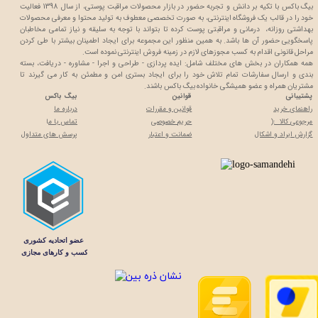
بیگ باکس با تکیه بر دانش و تجربه حضور در بازار محصولات مراقبت پوستی، از سال 1398 فعالیت
خود را در قالب یک فروشگاه اینترنتی، به صورت تخصصی معطوف به تولید محتوا و معرفی محصولات
بهداشتی روزانه، درمانی و مراقبتی پوست کرده تا بتواند با توجه به سلیقه و نیاز تمامی مخاطبان
پاسخگویی حضور آن ها باشد. به همین منظور این مجموعه برای ایجاد اطمینان بیشتر با
طی کردن
مراحل قانونی اقدام به کسب مجوزهای لازم در زمینه فروش اینترنتی نموده است.
همه همکاران در بخش های مختلف شامل: ایده پردازی - طراحی و اجرا - مشاوره - دریافت، بسته
بندی و ارسال سفارشات تمام تلاش خود را برای ایجاد بستری امن و مطمئن به کار می گیرند تا
مشتریان همراه و عضو همیشگی خانواده بیگ باکس باشند.
پشتیبانی
قوانین
بیگ باکس
راهنمای خرید
قوانین و مقررات
درباره ما
مرجوعی کالا :(
حریم خصوصی
تماس با م
ا
گزارش ایراد و اشکال
ضمانت و اعتبار
پرسش های متداول