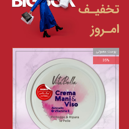
تخفیـف
امـروز
پوست معمولی
35%