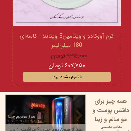
کرم آووکادو و ویتامینE ویتابلا - کاسه‌ای
180 میلی‌لیتر
۹۳۵,۰۰۰ تومان
۶۰۷,۷۵۰ تومان
تا تموم نشده، بردار
همه چیز برای
داشتن پوست و
مو سالم و زیبا
مطالب تخصصی
بعد از سولاریوم چی..؟ مراقبت از پوست برنزه