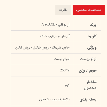
مشخصات محصول
نظرات
برند
آر یو اکی - Are.U.Ok
کاربرد
آبرسان و مرطوب کننده
ویژگی
حاوی شی‌باتر - روغن نارگیل - روغن آرگان
نوع پوست
انواع پوست
حجم / وزن
250ml
ساختار
کرم
محصول
بسته بندی
پلاستیک مات - کاسه‌ای