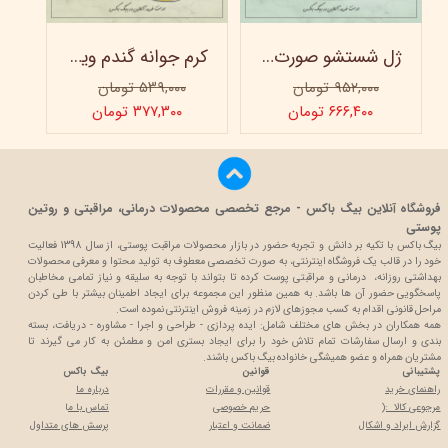
ژل شستشو صورت ویتابلا - 300 میلی لیتر
کرم جوانه گندم ویتابلا - تیوپی 60 میلی‌ لیتر
۹۵۲,۰۰۰ تومان
۵۳۹,۰۰۰ تومان
۶۶۶,۴۰۰ تومان
۳۷۷,۳۰۰ تومان
فروشگاه آنلاین بیگ باکس - مرجع تخصصی محصولات درمانی، مراقبتی و روتین
پوستی
بیگ باکس با تکیه بر دانش و تجربه حضور در بازار محصولات مراقبت پوستی، از سال 1398 فعالیت
خود را در قالب یک فروشگاه اینترنتی، به صورت تخصصی معطوف به تولید محتوا و معرفی محصولات
بهداشتی روزانه، درمانی و مراقبتی پوست کرده تا بتواند با توجه به سلیقه و نیاز تمامی مخاطبان
پاسخگویی حضور آن ها باشد. به همین منظور این مجموعه برای ایجاد اطمینان بیشتر با
طی کردن
مراحل قانونی اقدام به کسب مجوزهای لازم در زمینه فروش اینترنتی نموده است.
همه همکاران در بخش های مختلف شامل: ایده پردازی - طراحی و اجرا - مشاوره - دریافت، بسته
بندی و ارسال سفارشات تمام تلاش خود را برای ایجاد بستری امن و مطمئن به کار می گیرند تا
مشتریان همراه و عضو همیشگی خانواده بیگ باکس باشند.
پشتیبانی
قوانین
بیگ باکس
راهنمای خرید
قوانین و مقررات
درباره ما
مرجوعی کالا :(
حریم خصوصی
تماس با م
ا
گزارش ایراد و اشکال
ضمانت و اعتبار
پرسش های متداول