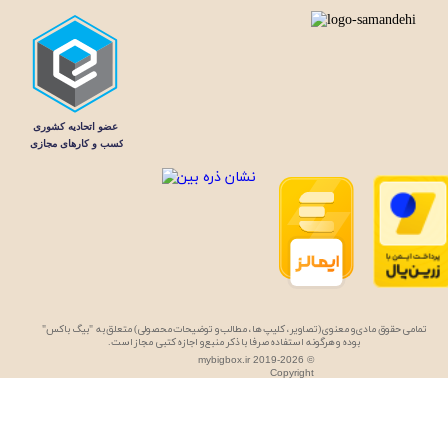
تمامی حقوق مادی و معنوی (تصاویر، کلیپ ها، مطالب و توضیحات محصولی) متعلق به "بیگ باکس"
بوده و هرگونه استفاده صرفا با ذکر منبع و اجازه کتبی مجاز است.
mybigbox.ir 2019-2026 ©
Copyright