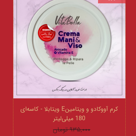
کرم آووکادو و ویتامینE ویتابلا - کاسه‌ای
180 میلی‌لیتر
۹۳۵,۰۰۰ تومان