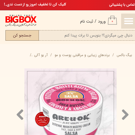
تخفیف ویژه، برای مامان خوشگلم
کلیک کن تا تخفیف امروز رو از دست ندی..!
تماس با پشتیبانی
حساب کاربری من
ورود
/
ثبت نام
۰
تغییر گذر واژه
جستجو کن
سفارشات
بیگ باکس
برند‌های زیبایی و مراقبتی پوست و مو
آر یو آکی
کرم مرطوب کننده قوی Salsa آر یو اکی کاسه ای - 250
خروج از حساب کاربری