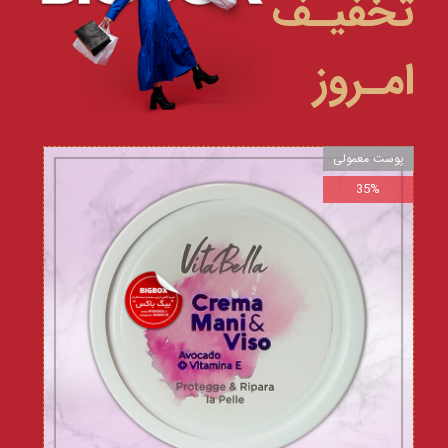
تخفیـف
امـروز
پوست معمولی
35%