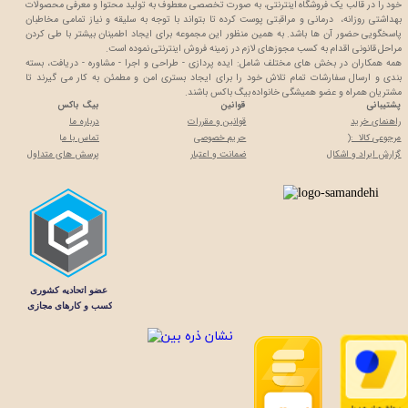
خود را در قالب یک فروشگاه اینترنتی، به صورت تخصصی معطوف به تولید محتوا و معرفی محصولات
بهداشتی روزانه، درمانی و مراقبتی پوست کرده تا بتواند با توجه به سلیقه و نیاز تمامی مخاطبان
پاسخگویی حضور آن ها باشد. به همین منظور این مجموعه برای ایجاد اطمینان بیشتر با
طی کردن
مراحل قانونی اقدام به کسب مجوزهای لازم در زمینه فروش اینترنتی نموده است.
همه همکاران در بخش های مختلف شامل: ایده پردازی - طراحی و اجرا - مشاوره - دریافت، بسته
بندی و ارسال سفارشات تمام تلاش خود را برای ایجاد بستری امن و مطمئن به کار می گیرند تا
مشتریان همراه و عضو همیشگی خانواده بیگ باکس باشند.
پشتیبانی
قوانین
بیگ باکس
راهنمای خرید
قوانین و مقررات
درباره ما
مرجوعی کالا :(
حریم خصوصی
تماس با م
ا
گزارش ایراد و اشکال
ضمانت و اعتبار
پرسش های متداول