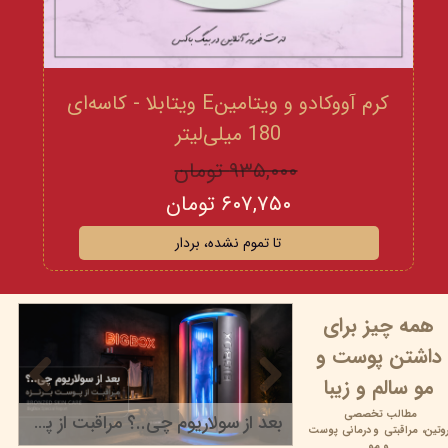
کرم آووکادو و ویتامینE ویتابلا - کاسه‌ای
180 میلی‌لیتر
۹۳۵,۰۰۰ تومان
۶۰۷,۷۵۰ تومان
تا تموم نشده، بردار
همه چیز برای
داشتن پوست و
مو سالم و زیبا
مطالب تخصصی
بعد از سولاریوم چی..؟ مراقبت از پوست برنزه
وتین،
مراقبتی و
درمانی پوست
۲۲ خرداد ۰۵
و مو