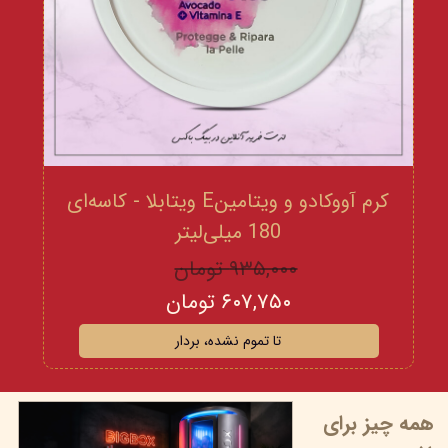
کرم آووکادو و ویتامینE ویتابلا - کاسه‌ای
180 میلی‌لیتر
۹۳۵,۰۰۰ تومان
۶۰۷,۷۵۰ تومان
تا تموم نشده، بردار
همه چیز برای