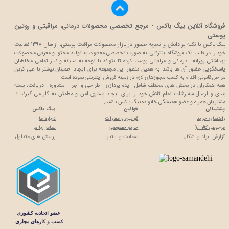
فروشگاه آنلاین بیگ باکس - مرجع تخصصی محصولات درمانی، مراقبتی و روتین
پوستی
بیگ باکس با تکیه بر دانش و تجربه حضور در بازار محصولات مراقبت پوستی، از سال 1398 فعالیت
خود را در قالب یک فروشگاه اینترنتی، به صورت تخصصی معطوف به تولید محتوا و معرفی محصولات
بهداشتی روزانه، درمانی و مراقبتی پوست کرده تا بتواند با توجه به سلیقه و نیاز تمامی مخاطبان
پاسخگویی حضور آن ها باشد. به همین منظور این مجموعه برای ایجاد اطمینان بیشتر با
طی کردن
مراحل قانونی اقدام به کسب مجوزهای لازم در زمینه فروش اینترنتی نموده است.
همه همکاران در بخش های مختلف شامل: ایده پردازی - طراحی و اجرا - مشاوره - دریافت، بسته
بندی و ارسال سفارشات تمام تلاش خود را برای ایجاد بستری امن و مطمئن به کار می گیرند تا
مشتریان همراه و عضو همیشگی خانواده بیگ باکس باشند.
پشتیبانی
قوانین
بیگ باکس
راهنمای خرید
قوانین و مقررات
درباره ما
مرجوعی کالا :(
حریم خصوصی
تماس با م
ا
گزارش ایراد و اشکال
ضمانت و اعتبار
پرسش های متداول