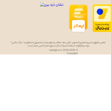
تمامی حقوق مادی و معنوی (تصاویر، کلیپ ها، مطالب و توضیحات محصولی) متعلق به "بیگ باکس"
بوده و هرگونه استفاده صرفا با ذکر منبع و اجازه کتبی مجاز است.
mybigbox.ir 2019-2026 ©
Copyright