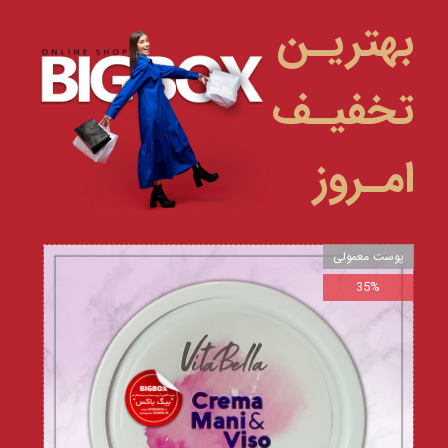
بهتریـن
تخفیـف
امـروز
پوست معمولی
35%