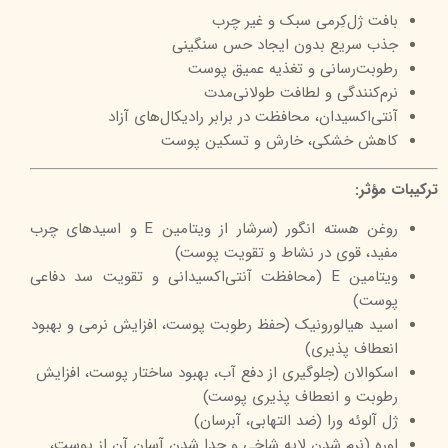
بافت ژل‌کِرمی سبک و غیر چرب
جذب سریع بدون ایجاد حس سنگینی
رطوبت‌رسانی و تغذیه عمیق پوست
نرم‌کنندگی و لطافت طولانی‌مدت
آنتی‌اکسیدان، محافظت در برابر رادیکال‌های آزاد
کاهش خشکی، خارش و تسکین پوست
ترکیبات مؤثر:
روغن هسته انگور (سرشار از ویتامین E و اسیدهای چرب
مفید، قوی در نشاط و تقویت پوست)
ویتامین E (محافظت آنتی‌اکسیدانی و تقویت سد دفاعی
پوست)
اسید هیالورونیک (حفظ رطوبت پوست، افزایش نرمی و بهبود
انعطاف پذیری)
اسکوالان (جلوگیری از دفع آب، بهبود ساختار پوست، افزايش
رطوبت و انعطاف پذيری پوست)
ژل آلوئه ورا (ضد التهابی، آبرسان)
اوره (نرم شدن لایه شاخی و جدا شدن آسان آن از پوست،