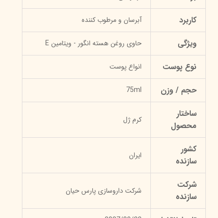
کاربرد
آبرسان و مرطوب کننده
ویژگی
حاوی روغن هسته انگور - ویتامین E
نوع پوست
انواع پوست
حجم / وزن
75ml
ساختار
کرم ژل
محصول
کشور
ایران
سازنده
شرکت
شرکت داروسازی پارس حیان
سازنده