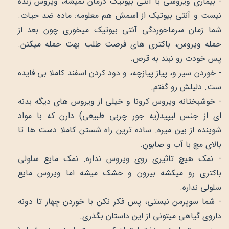
- بیماری ویروسی با آنتی بیوتیک درمان نمیشه، ویروس زنده
نیست و آنتی بیوتیک از اسمش هم معلومه: ماده ضد حیات.
شما زمان سرماخوردگی آنتی بیوتیک میخوری چون بعد از
حمله ویروس، باکتری های فرصت طلب بهت حمله میکنن.
پس خودت رو نبند به قرص.
- خوردن سیر و، پیاز پیازچه، و دود کردن اسفند کاملا بی فایده
ست. دلیلش رو گفتم.
- خوشبختانه ویروس کرونا و خیلی از ویروس های دیگه بدنه
ای از جنس لیپید(یه جور چربی طبیعی) دارن که با مواد
شوینده از بین میره. ساده ترین راه شستن کاملا دست ها تا
بالای مچ با آب و صابونِ.
- نمک هیچ تاثیری روی ویروس نداره. نمک مایع سلولی
باکتری رو میکشه بیرون و خشک میشه اما ویروس مایع
سلولی نداره.
- شما سوپرمن نیستی، پس فکر نکن با خوردن چهار تا دونه
داروی گیاهی میتونی از این داستان بگذری.