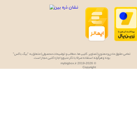
تمامی حقوق مادی و معنوی (تصاویر، کلیپ ها، مطالب و توضیحات محصولی) متعلق به "بیگ باکس"
بوده و هرگونه استفاده صرفا با ذکر منبع و اجازه کتبی مجاز است.
mybigbox.ir 2019-2026 ©
Copyright