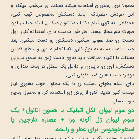
معمولا توی رستوران استفاده میشه دستت رو مرطوب میکنه و
این خودش خطرناکه. باید دستکش مخصوص تهیه کنی،
همونایی که توی فیلم دکترا دستشون میکنن. البته حتا در اون
صورت هم مجاز نیستی هر طور دوست داری استفاده کنی. اول
دستت رو ضد عفونی میکنی، دستکش رو دست میکنی. بعد
چند ساعت بسته به نوع کاری که انجام میدی و سطح تماس
دستات با اشیاء اطرافت باید بدون دست زدن به سطح بیرونی
دستکش، اون رو دربیاری و داخل یک سطل در بسته بندازی و
دوباره دست هارو ضد عفونی کنی.
برای اینکه بخوای دستت رو با یک محلول خوب بشوری نیاز
نیست کلی هزینه کنی از روش زیر استفاده کن و محلول بسیار
خوب بساز:
دو سوم لیوان الکل اتیلیک یا همون اتانول+ یک
سوم لیوان ژل آلوئه ورا + عصاره دارچین یا
اسطوخودوس برای عطر و رایحه.
اینارو از عطاری بگیری و ترکیب کن و بیخودی پول های گزاف