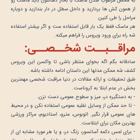
به محض مرطوب شدن ماسک با بخار دهانتون باید ماسک رو
از همون کش ها بردارید و داخل سطل در دار بندازید و دوباره
مراحل را طی کنین.
هر ماسک فقط یک بار قابل استفاده ست و اگر بیشتر استفاده
شه راه برای ورود ویروس را فراهم میکنه.
مراقــبــت شخــصــی:
صادقانه بگم اگه بخوای منتظر باشی تا واکسن این ویروس
کشف شه ممکن مدتها این داستان ادامه داشته باشه.
طبق تحقیقات و ارائه مقالات در دنیا مراقبت شخصی مهمترین
بخش در عدم ابتلا به کروناست.
- به دستگیره در، میز و سطوح عمومی دست نزن.
- تا حد ممکن از وسایل نقلیه عمومی استفاده نکن و در محیط
های عمومی قرار نگیر. اتوبوس، مترو، استادیوم، مراکز ورزشی
بهترین مکان برای ابتلاست.
- برای لمس دکمه آسانسور، زنگ در، و یا هر مورد مشابه ای از