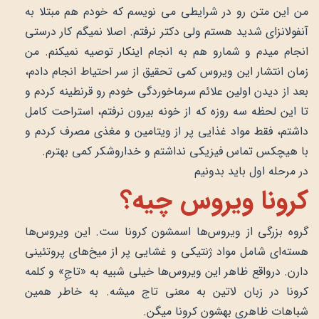
من این متن رو در شرایطی می نویسم که خودم هم مبتلا به
آنفولانزای شدید هستم ولی دکتر نرفتم. اصلا نمیگم کار درستی
انجام میدم و شمارو هم به انجام اینکار توصیه نمیکنم. من
زمان انتشار این ویروس کمی تحقیق از سر احتیاط انجام دادم،
بعد از دیدن اولین علائم سرماخوردگی خودم رو قرنطینه کردم و
تا این لحظه سه روزه که از خونه بیرون نرفتم، استراحت کامل
داشتم، فقط مواد غذایی پر از ویتامین و مغذی مصرف کردم و
با هیچکس تماس فیزیکی نداشتم و خداروشکر کمی بهترم.
در مرحله اول باید بدونیم
کرونا ویروس چیه؟
گروه بزرگی از ویروس‌ها اسمشون کرونا ست. این ویروس‌ها
هسته‌ای شامل مواد ژنتیکی و غشایی پر از میخ‌های پروتئینی
دارن. درواقع ظاهر این ویروس‌ها خیلی شبیه به «تاجِ» و کلمه
کرونا در زبان لاتین به معنی تاج میشه. به خاطر همین
شباهات ظاهری بهشون کرونا میگن.