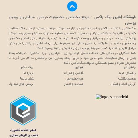
فروشگاه آنلاین بیگ باکس - مرجع تخصصی محصولات درمانی، مراقبتی و روتین
پوستی
بیگ باکس با تکیه بر دانش و تجربه حضور در بازار محصولات مراقبت پوستی، از سال 1398 فعالیت
خود را در قالب یک فروشگاه اینترنتی، به صورت تخصصی معطوف به تولید محتوا و معرفی محصولات
بهداشتی روزانه، درمانی و مراقبتی پوست کرده تا بتواند با توجه به سلیقه و نیاز تمامی مخاطبان
پاسخگویی حضور آن ها باشد. به همین منظور این مجموعه برای ایجاد اطمینان بیشتر با
طی کردن
مراحل قانونی اقدام به کسب مجوزهای لازم در زمینه فروش اینترنتی نموده است.
همه همکاران در بخش های مختلف شامل: ایده پردازی - طراحی و اجرا - مشاوره - دریافت، بسته
بندی و ارسال سفارشات تمام تلاش خود را برای ایجاد بستری امن و مطمئن به کار می گیرند تا
مشتریان همراه و عضو همیشگی خانواده بیگ باکس باشند.
پشتیبانی
قوانین
بیگ باکس
راهنمای خرید
قوانین و مقررات
درباره ما
مرجوعی کالا :(
حریم خصوصی
تماس با م
ا
گزارش ایراد و اشکال
ضمانت و اعتبار
پرسش های متداول