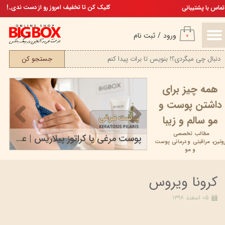
تخفیف ویژه، برای مامان خوشگلم
کلیک کن تا تخفیف امروز رو از دست ندی..!
تماس با پشتیبانی
حساب کاربری من
ورود
/
ثبت نام
۰
تغییر گذر واژه
جستجو کن
سفارشات
همه چیز برای
خروج از حساب کاربری
داشتن پوست و
مو سالم و زیبا
مطالب تخصصی
محصولات مراقبت پوستی بیومیمتیک
پوست مرغی یا کراتوز پیلاریس | علت، علائم، درمان و...
وتین،
مراقبتی و
درمانی پوست
۱۷ خرداد ۰۵
و مو
کرونا ویروس
۰۵ اسفند ۱۳۹۸