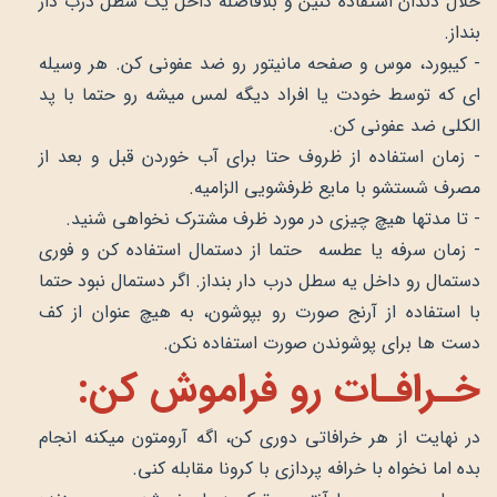
خلال دندان استفاده کنین و بلافاصله داخل یک سطل درب دار
بنداز.
- کیبورد، موس و صفحه مانیتور رو ضد عفونی کن. هر وسیله
ای که توسط خودت یا افراد دیگه لمس میشه رو حتما با پد
الکلی ضد عفونی کن.
- زمان استفاده از ظروف حتا برای آب خوردن قبل و بعد از
مصرف شستشو با مایع ظرفشویی الزامیه.
- تا مدتها هیچ چیزی در مورد ظرف مشترک نخواهی شنید.
- زمان سرفه یا عطسه حتما از دستمال استفاده کن و فوری
دستمال رو داخل یه سطل درب دار بنداز. اگر دستمال نبود حتما
با استفاده از آرنج صورت رو بپوشون، به هیچ عنوان از کف
دست ها برای پوشوندن صورت استفاده نکن.
خـرافـات رو فراموش کن:
در نهایت از هر خرافاتی دوری کن، اگه آرومتون میکنه انجام
بده اما نخواه با خرافه پردازی با کرونا مقابله کنی.