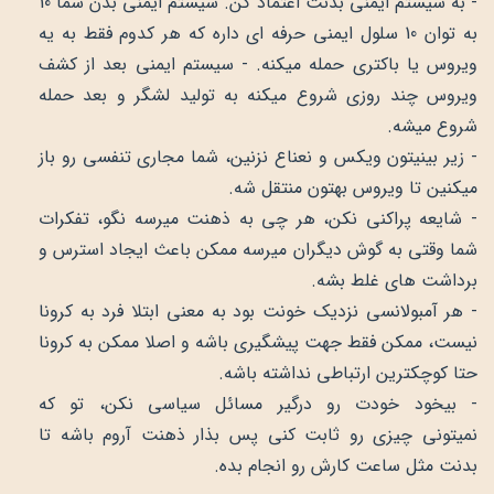
- به سیستم ایمنی بدنت اعتماد کن. سیستم ایمنی بدن شما 10
به توان 10 سلول ایمنی حرفه ای داره که هر کدوم فقط به یه
ویروس یا باکتری حمله میکنه. - سیستم ایمنی بعد از کشف
ویروس چند روزی شروع میکنه به تولید لشگر و بعد حمله
شروع میشه.
- زیر بینیتون ویکس و نعناع نزنین، شما مجاری تنفسی رو باز
میکنین تا ویروس بهتون منتقل شه.
- شایعه پراکنی نکن، هر چی به ذهنت میرسه نگو، تفکرات
شما وقتی به گوش دیگران میرسه ممکن باعث ایجاد استرس و
برداشت های غلط بشه.
- هر آمبولانسی نزدیک خونت بود به معنی ابتلا فرد به کرونا
نیست، ممکن فقط جهت پیشگیری باشه و اصلا ممکن به کرونا
حتا کوچکترین ارتباطی نداشته باشه.
- بیخود خودت رو درگیر مسائل سیاسی نکن، تو که
نمیتونی چیزی رو ثابت کنی پس بذار ذهنت آروم باشه تا
بدنت مثل ساعت کارش رو انجام بده.