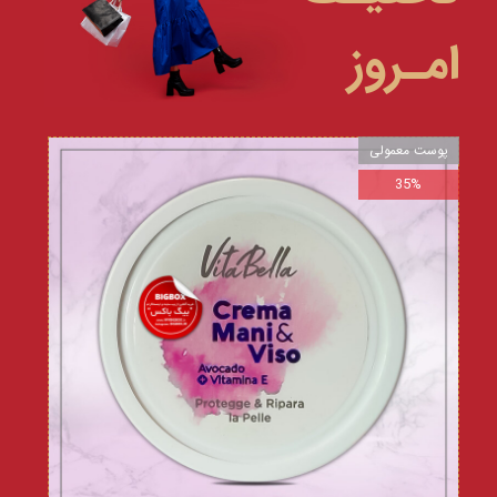
امـروز
پوست معمولی
35%