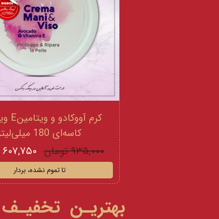
کرم آووکادو
کاسه‌ای 180 میلی‌لیتر
۹۳۵,۰۰۰ تومان
۶۰۷,۷۵۰ تومان
تا تموم نشده، بردار
بهتریـن تخفیـف