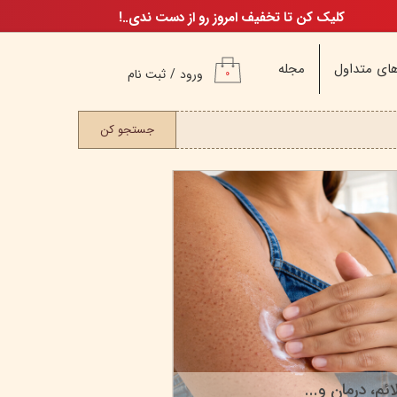
کلیک کن تا تخفیف امروز رو از دست ندی..!
ای متداول
مجله
ورود
/
ثبت نام
۰
حساب کاربری من
ت مو
جستجو کن
تغییر گذر واژه
سفارشات
خروج از حساب
کاربری
م
ن
ن
م، درمان و...
10 آبرسان برای پوست چرب
اگ