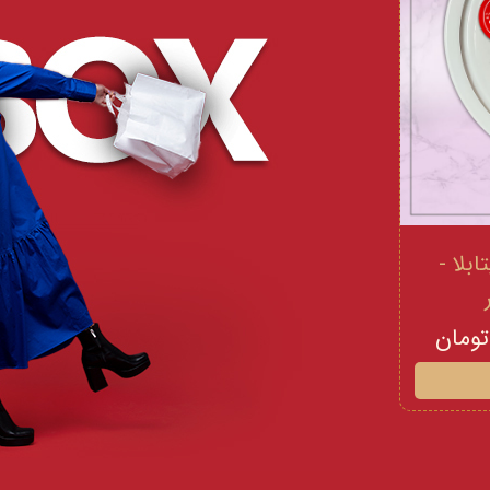
 و ویتامینE ویتابلا -