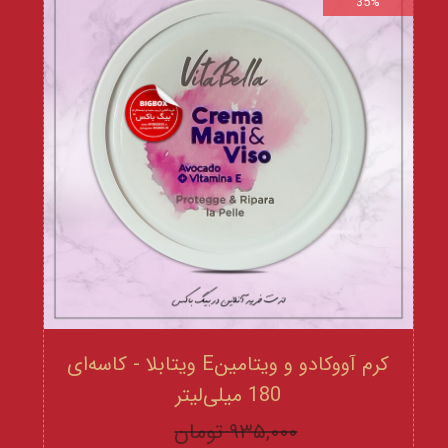
35%
کرم آووکادو و ویتامینE ویتابلا - کاسه‌ای
180 میلی‌لیتر
۹۳۵,۰۰۰ تومان