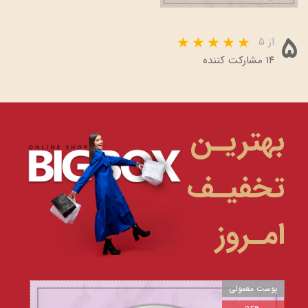
۵
از ۵
۱۴ مشارکت کننده
بهتریـن
تخفیـف
امـروز
پوست معمولی