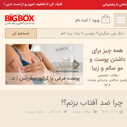
تخفیف ویژه، برای مامان خوشگلم
کلیک کن تا تخفیف امروز رو از دست ندی..!
تماس با پشتیبانی
حساب کاربری من
ورود
/
ثبت نام
۰
تغییر گذر واژه
جستجو کن
سفارشات
همه چیز برای
خروج از حساب کاربری
داشتن پوست و
مو سالم و زیبا
مطالب تخصصی
محصولات مراقبت پوستی بیومیمتیک
پوست مرغی یا کراتوز پیلاریس | علت، علائم، درمان و...
وتین،
مراقبتی و
درمانی پوست
۱۷ خرداد ۰۵
و مو
چرا ضد آفتاب بزنم؟!
۲۸ آذر ۱۴۰۳
مراقبت پوست
ضد آفتاب
،
مراقبت پوست