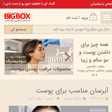
تخفیف ویژه، برای مامان خوشگلم
کلیک کن تا تخفیف امروز رو از دست ندی..!
تماس با پشتیبانی
حساب کاربری من
ورود
/
ثبت نام
۰
تغییر گذر واژه
جستجو کن
سفارشات
همه چیز برای
خروج از حساب کاربری
داشتن پوست و
مو سالم و زیبا
مطالب تخصصی
محصولات مراقبت پوستی بیومیمتیک
وتین،
مراقبتی و
درمانی پوست
۰۶ خرداد ۰۵
و مو
آبرسان مناسب برای پوست
۱۷ آذر ۱۴۰۳
مراقبت پوست
آبرسان
،
مرطوب کننده