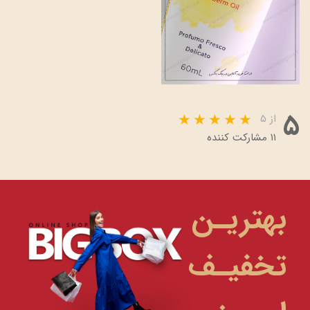
۵
از ۵
۱۱ مشارکت کننده
بهتریـن
تخفیـف