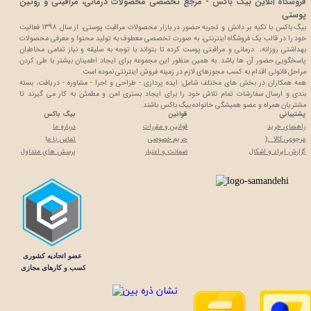
فروشگاه آنلاین بیگ باکس - مرجع تخصصی محصولات درمانی، مراقبتی و روتین
پوستی
بیگ باکس با تکیه بر دانش و تجربه حضور در بازار محصولات مراقبت پوستی، از سال 1398 فعالیت
خود را در قالب یک فروشگاه اینترنتی، به صورت تخصصی معطوف به تولید محتوا و معرفی محصولات
بهداشتی روزانه، درمانی و مراقبتی پوست کرده تا بتواند با توجه به سلیقه و نیاز تمامی مخاطبان
پاسخگویی حضور آن ها باشد. به همین منظور این مجموعه برای ایجاد اطمینان بیشتر با
طی کردن
مراحل قانونی اقدام به کسب مجوزهای لازم در زمینه فروش اینترنتی نموده است.
همه همکاران در بخش های مختلف شامل: ایده پردازی - طراحی و اجرا - مشاوره - دریافت، بسته
بندی و ارسال سفارشات تمام تلاش خود را برای ایجاد بستری امن و مطمئن به کار می گیرند تا
مشتریان همراه و عضو همیشگی خانواده بیگ باکس باشند.
پشتیبانی
قوانین
بیگ باکس
راهنمای خرید
قوانین و مقررات
درباره ما
مرجوعی کالا :(
حریم خصوصی
تماس با م
ا
گزارش ایراد و اشکال
ضمانت و اعتبار
پرسش های متداول