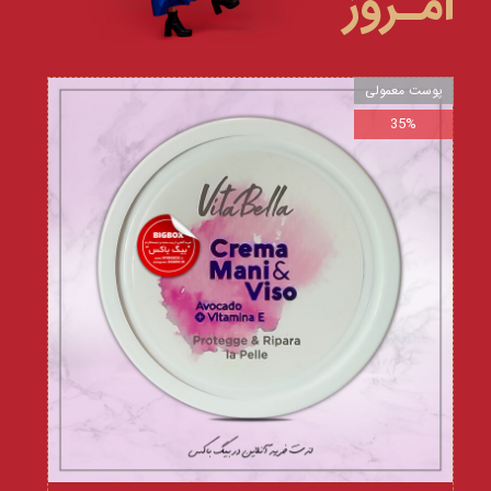
امـروز
پوست معمولی
35%