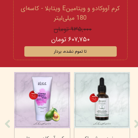
کرم آووکادو و ویتامینE ویتابلا - کاسه‌ای
180 میلی‌لیتر
۹۳۵,۰۰۰ تومان
۶۰۷,۷۵۰ تومان
تا تموم نشده، بردار