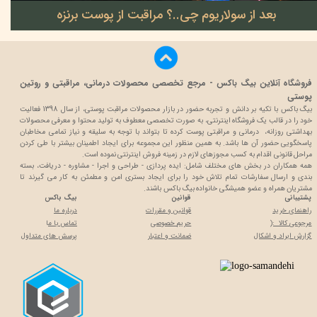
بعد از سولاریوم چی..؟ مراقبت از پوست برنزه
۲۲ خرداد ۰۵
فروشگاه آنلاین بیگ باکس - مرجع تخصصی محصولات درمانی، مراقبتی و روتین
پوستی
بیگ باکس با تکیه بر دانش و تجربه حضور در بازار محصولات مراقبت پوستی، از سال 1398 فعالیت
خود را در قالب یک فروشگاه اینترنتی، به صورت تخصصی معطوف به تولید محتوا و معرفی محصولات
بهداشتی روزانه، درمانی و مراقبتی پوست کرده تا بتواند با توجه به سلیقه و نیاز تمامی مخاطبان
پاسخگویی حضور آن ها باشد. به همین منظور این مجموعه برای ایجاد اطمینان بیشتر با
طی کردن
مراحل قانونی اقدام به کسب مجوزهای لازم در زمینه فروش اینترنتی نموده است.
همه همکاران در بخش های مختلف شامل: ایده پردازی - طراحی و اجرا - مشاوره - دریافت، بسته
بندی و ارسال سفارشات تمام تلاش خود را برای ایجاد بستری امن و مطمئن به کار می گیرند تا
مشتریان همراه و عضو همیشگی خانواده بیگ باکس باشند.
پشتیبانی
قوانین
بیگ باکس
راهنمای خرید
قوانین و مقررات
درباره ما
مرجوعی کالا :(
حریم خصوصی
تماس با م
ا
گزارش ایراد و اشکال
ضمانت و اعتبار
پرسش های متداول