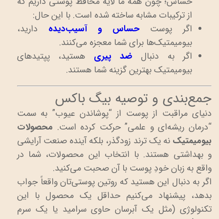
حساس؛ چون همه ما لایه محافظ پوستی داریم که
از ترکیبات مشابه ساخته شده است. با این حال:
اگر پوست
حساس و آسیب‌دیده
دارید،
بیومیمتیک‌ها برای شما معجزه می‌کنند.
اگر به دنبال
ضد پیری
هستید، پپتیدهای
بیومیمتیک بهترین گزینه شما هستند.
جمع‌بندی و توصیه بیگ باکس
دنیای مراقبت از پوست از “پوشاندن عیوب” به سمت
“درمان ریشه‌ای و علمی” حرکت کرده است.
محصولات
بیومیمتیک
نه یک ترند زودگذر، بلکه آینده صنعت آرایشی
و بهداشتی هستند. با انتخاب این محصولات، شما در
واقع به زبان خودِ پوست با آن صحبت می‌کنید.
اگر به دنبال این هستید که روتین پوستی‌تان واقعاً جواب
بدهد، پیشنهاد می‌کنیم حداقل یک محصول با این
تکنولوژی (مثل یک آبرسان حاوی سرامید یا یک سرم