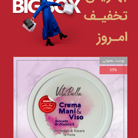
تخفیـف
امـروز
پوست معمولی
35%