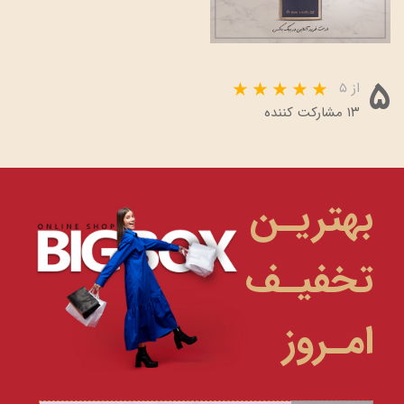
۵
از ۵
۱۳ مشارکت کننده
بهتریـن
تخفیـف
امـروز