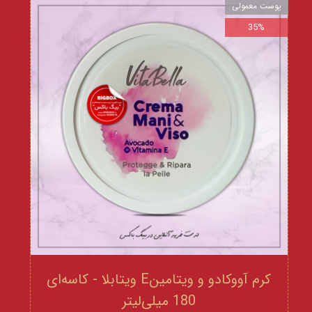
پوست معمولی
35%
کرم آووکادو و ویتامینE ویتابلا - کاسه‌ای
180 میلی‌لیتر