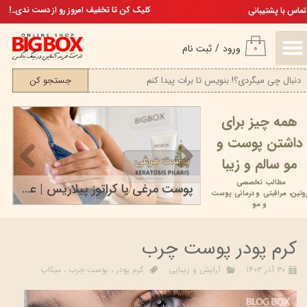
تخفیف ویژه، برای مامان خوشگلم
کلیک کن تا تخفیف امروز رو از دست ندی..!
تماس با پشتیبانی
حساب کاربری من
ورود
/
ثبت نام
۰
تغییر گذر واژه
جستجو کن
سفارشات
همه چیز برای
خروج از حساب کاربری
داشتن پوست و
مو سالم و زیبا
مطالب تخصصی
محصولات مراقبت پوستی بیومیمتیک
پوست مرغی یا کراتوز پیلاریس | علت، علائم، درمان و...
وتین،
مراقبتی و
درمانی پوست
۱۷ خرداد ۰۵
و مو
کرم پودر پوست چرب
۳۰ آذر ۱۴۰۳
آرایش و زیبایی
کرم پودر
،
پوست چرب
،
میکاپ