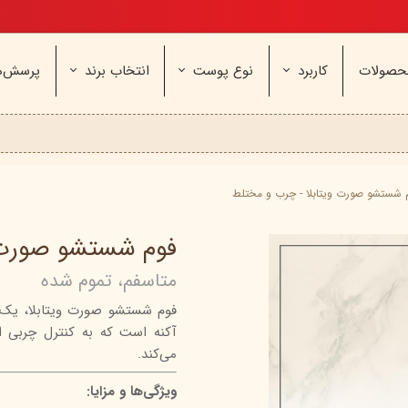
تخفیف ویژه، برای مامان خوشگلم
حصولات
کاربرد
نوع پوست
انتخاب برند
پرسش‌ه
ناژه
عطر و اسپری
خشک و حساس
مای
آرایشی
معمولی و نرمال
وچه
مراقب
نیوره
عطر - ادکلن
بیول
ایپک
شون
اسپری بدن
آردن
ثمین
 شستشو صورت ویتابلا - چرب و مختلط
سریتا
بادی میست
آمبرلا
آتوپیا
فوم شستشو صورت و
ویتابلا
دئودرانت - مام
سینره
پنکاف
متاسفم، تموم شده
فولیکا
سیلکر
دلفین
فوم شستشو صورت ویتابلا، یک 
مهرونا
سی‌گل
نئودر
آکنه است که به کنترل چربی 
نو‌ آکنه
ویتالیر
راکوت
می‌کند.
یونی لد
هرمودر
کاسپی
ویژگی‌ها و مزایا:
دکتر ژیلا
اسکین‌کد
دئودر