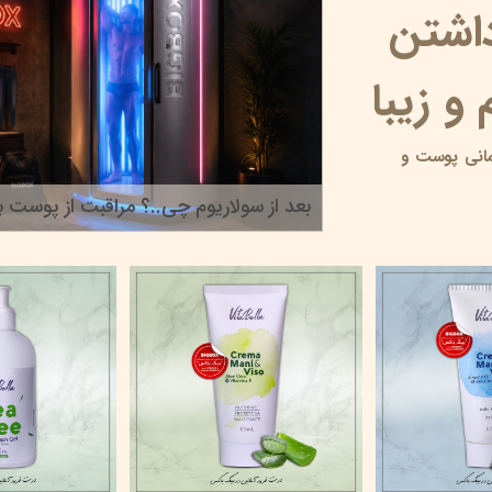
داشتن
و زیبا
انی پوست و
بعد از سولاریوم چی..؟ مراقبت از پوست بر
۲۲ خرداد ۰۵