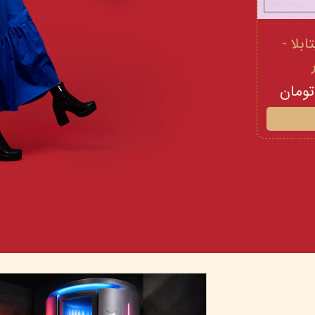
 و ویتامینE ویتابلا -