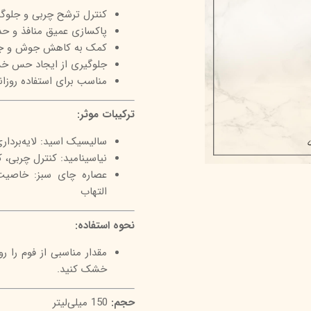
کنترل ترشح چربی و جلوگ
درمالیفت
میکاپ رز
اکسپر
پاکسازی عمیق منافذ و حذ
هیدرودرم
شال کوین
اوک 
کمک به کاهش جوش و جلو
جلوگیری از ایجاد حس 
یونی‌ سنس
سون کوئین
ساین
مناسب برای استفاده روزان
سلکشن سیتی
ترکیبات موثر:
سالیسیک اسید: لایه‌بردار
نیاسینامید: کنترل چربی،
عصاره چای سبز: خاصیت 
التهاب
نحوه استفاده:
مقدار مناسبی از فوم را
خشک کنید.
حجم:
150 میلی‌لیتر