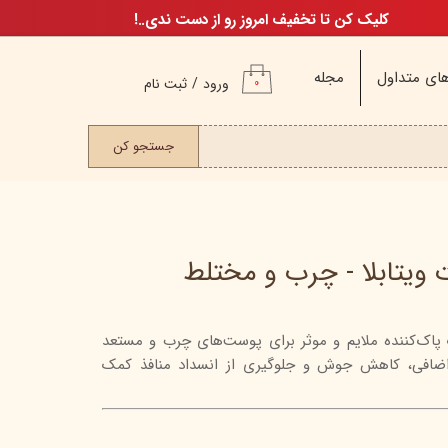
کلیک کن تا تخفیف امروز رو از دست ندی..!
ای متداول
مجله
ورود
/
ثبت نام
۰
حساب کاربری من
ت مو
جستجو کن
تغییر گذر واژه
سفارشات
خروج از حساب
کاربری
یتابلا - چرب و مختلط
پاک‌کننده ملایم و موثر برای پوست‌های چرب و مستعد
م
اضافی، کاهش جوش و جلوگیری از انسداد منافذ کمک
ن
ن
اگ