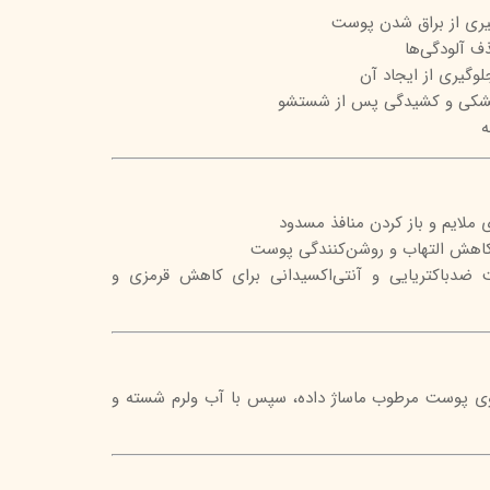
یری از براق شدن پوست
تیج
ف آلودگی‌ها
شاین
گیری از ایجاد آن
خشکی و کشیدگی پس از شستشو
 اسکین
ه
ی ملایم و باز کردن منافذ مسدود
 کاهش التهاب و روشن‌کنندگی پوست
ضدباکتریایی و آنتی‌اکسیدانی برای کاهش قرمزی و
 روی پوست مرطوب ماساژ داده، سپس با آب ولرم شسته و