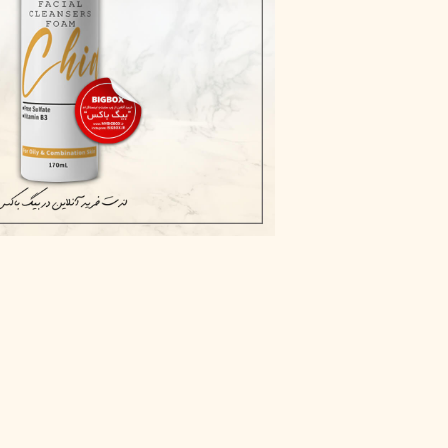
پاک دارو
مراقبت چشم
آر یو آکی
شوینده صورت
دیپ سنس
ضد جوش و آکنه
لاکچری کوین
ضد قارچ و باکتری
آبرسان و مرطوب کننده