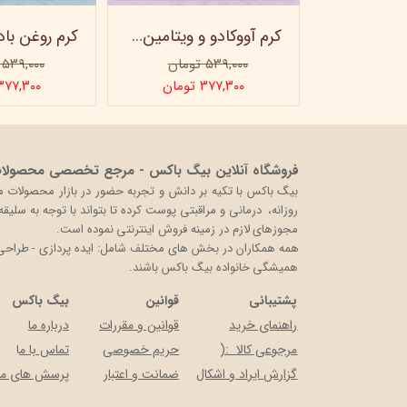
ماسک صورت کربن فعال ویتابلا
کرم آووکادو و ویتامینE ویتابلا - تیوپی 60 میلی‌لیتر
۵۳۹,۰۰۰ تومان
۵۳۹,۰۰۰ تومان
ن
۳۷۷,۳۰۰ تومان
۳۷۷,۳۰۰ توما
فروشگاه آنلاین بیگ باکس - مرجع تخصصی محصولات 
روزانه، درمانی و مراقبتی پوست کرده تا بتواند با توجه به سلی
مجوزهای لازم در زمینه فروش اینترنتی نموده است.
همه همکاران در بخش های مختلف شامل: ایده پردازی - طراحی و 
همیشگی خانواده بیگ باکس باشند.
پشتیبانی
قوانین
بیگ باکس
راهنمای خرید
قوانین و مقررات
درباره ما
مرجوعی کالا :(
حریم خصوصی
تماس با م
ا
گزارش ایراد و اشکال
ضمانت و اعتبار
پرسش های مت