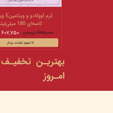
کرم آووکادو
کاسه‌ای 180 میلی‌لیتر
۹۳۵,۰۰۰ تومان
۶۰۷,۷۵۰ تومان
تا تموم نشده، بردار
بهتریـن تخفیـف
امـروز