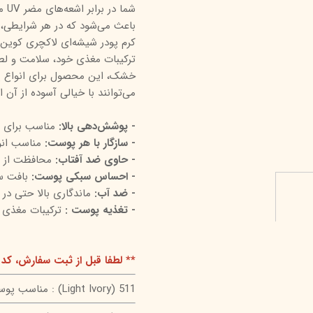
شما
درمالیفت
میکاپ رز
اکسپر
باعث می‌شود که در هر شرایطی، آ
کرم پودر شیشه‌ای لاکچری کوین ن
هیدرودرم
شال کوین
اوک 
ترکیبات مغذی خود، سلامت و لط
یونی‌ سنس
سون کوئین
ساین
خشک، این محصول برای انواع
سلکشن سیتی
می‌توانند با خیالی آسوده از آن ا
- پوشش‌دهی بالا:
مناسب برای 
- سازگار با هر پوست:
مناسب ان
- حاوی ضد آفتاب:
محافظت از پوس
- احساس سبکی پوست:
بافت س
- ضد آب:
ماندگاری بالا حتی در
- تغذیه پوست :
ترکیبات مغذی
** لطفا قبل از ثبت سفارش، کد 
Light Ivory) 511) : مناسب پوست‌های خیلی روشن با تناژ بژ سرد.