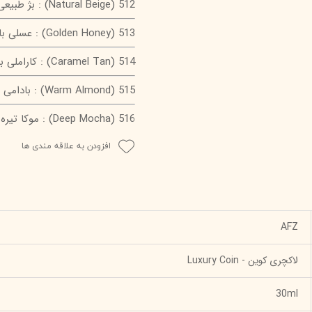
Natural Beige) 512) : بژ طبیعی با تناژ گرم، برای پوست‌های روشن و متوسط.
Golden Honey) 513) : عسلی با تناژ طلایی، مناسب پوست‌های کمی برنزه.
Caramel Tan) 514) : کاراملی با پوششی گرم، مناسب پوست‌های متوسط.
Warm Almond) 515) : بادامی گرم، برای پوست‌های گندمی تا برنزه.
Deep Mocha) 516) : موکا تیره با تناژ قهوه‌ای، برای پوست‌های تیره‌تر.
افزودن به علاقه مندی ها
AFZ
لاکچری کوین - Luxury Coin
30ml