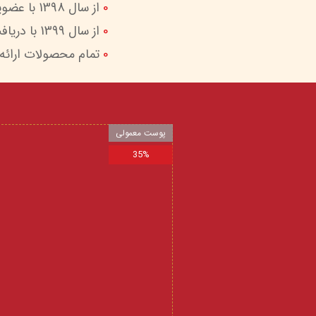
0
از سال 1398 با عضویت در ستاد ساماندهی پایگاه‌های اینترنتی وزارات ارشاد در کنار شما هستیم.
0
از سال 1399 با دریافت اینماد (نماد اعتماد الکترونیک) امکان پرداخت امن و آسان را برای شما فراهم کردیم.
0
تمام محصولات ارائه
پوست معمولی
35%