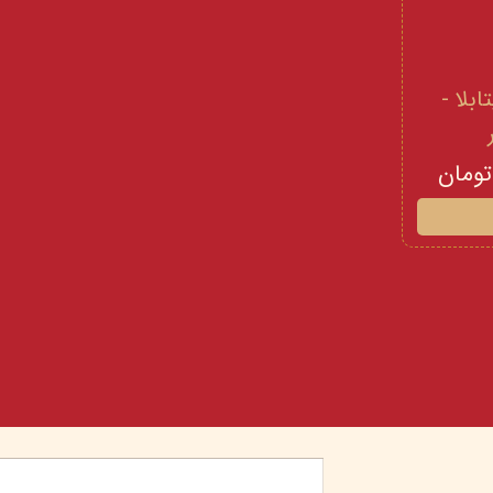
 و ویتامینE ویتابلا -