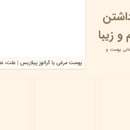
داشتن
و زیبا
انی پوست و
پوست مرغی یا کراتوز پیلاریس | علت، علائ
۱۷ خرداد ۰۵