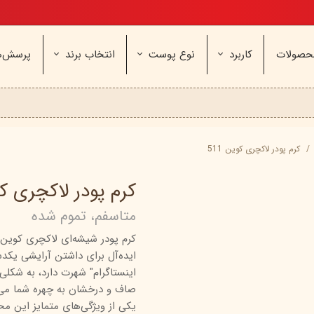
تخفیف ویژه، برای مامان خوشگلم
حصولات
کاربرد
نوع پوست
انتخاب برند
پرسش‌ه
ناژه
عطر و اسپری
خشک و حساس
مای
آرایشی
معمولی و نرمال
وچه
مراقب
نیوره
عطر - ادکلن
بیول
ایپک
شون
اسپری بدن
آردن
ثمین
کرم پودر لاکچری کوین 511
سریتا
بادی میست
آمبرلا
آتوپیا
کرم پودر لاکچری کوین
ویتابلا
دئودرانت - مام
سینره
پنکاف
متاسفم، تموم شده
فولیکا
سیلکر
دلفین
کرم پودر شیشه‌ای لاکچری کوین 
مهرونا
سی‌گل
نئودر
ایده‌آل برای داشتن آرایشی یکدس
نو‌ آکنه
ویتالیر
راکوت
اینستاگرام" شهرت دارد، به شکلی
یونی لد
هرمودر
کاسپی
صاف و درخشان به چهره شما می
یکی از ویژگی‌های متمایز این م
دکتر ژیلا
اسکین‌کد
دئودر