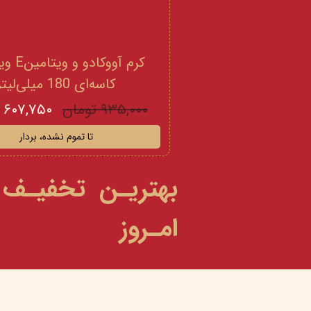
کرم آووکادو
کاسه‌ای 180 میلی‌لیتر
۹۳۵,۰۰۰ تومان
۶۰۷,۷۵۰ تومان
تا تموم نشده، بردار
بهتریـن تخفیـف
امـروز