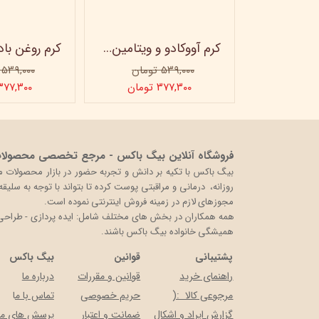
ماسک صورت کربن فعال ویتابلا
کرم آووکادو و ویتامینE ویتابلا - تیوپی 60 میلی‌لیتر
۵۳۹,۰۰۰ تومان
۵۳۹,۰۰۰ تومان
ن
۳۷۷,۳۰۰ تومان
۳۷۷,۳۰۰ توما
فروشگاه آنلاین بیگ باکس - مرجع تخصصی محصولات 
روزانه، درمانی و مراقبتی پوست کرده تا بتواند با توجه به سلی
مجوزهای لازم در زمینه فروش اینترنتی نموده است.
همه همکاران در بخش های مختلف شامل: ایده پردازی - طراحی و 
همیشگی خانواده بیگ باکس باشند.
پشتیبانی
قوانین
بیگ باکس
راهنمای خرید
قوانین و مقررات
درباره ما
مرجوعی کالا :(
حریم خصوصی
تماس با م
ا
گزارش ایراد و اشکال
ضمانت و اعتبار
پرسش های مت