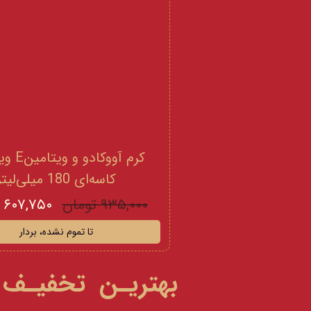
کرم آووکادو
کاسه‌ای 180 میلی‌لیتر
۹۳۵,۰۰۰ تومان
۶۰۷,۷۵۰ تومان
تا تموم نشده، بردار
بهتریـن تخفیـف