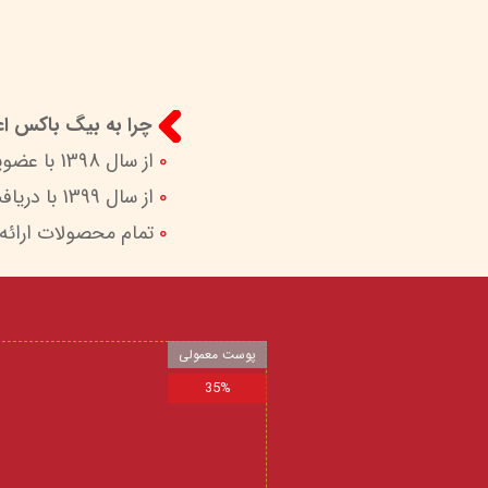
چرا به بیگ باکس اعت
0
از سال 1398 با عضویت در ستاد ساماندهی پایگاه‌های اینترنتی وزارات ارشاد در کنار شما هستیم.
0
از سال 1399 با دریافت اینماد (نماد اعتماد الکترونیک) امکان پرداخت امن و آسان را برای شما فراهم کردیم.
0
تمام محصولات ارائه
پوست معمولی
35%