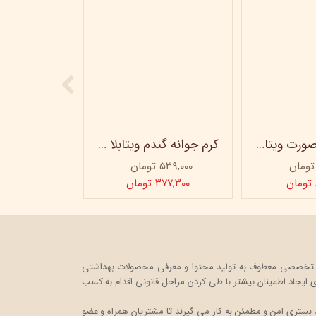
ژل شستشو صورت ویتابلا - 300 میلی لیتر
کرم جوانه گندم ویتابلا - تیوپی 60 میلی‌ لیتر
۵۳۹,۰۰۰ تومان
۳۷۷,۳۰۰ تومان
ت خود را در قالب یک فروشگاه اینترنتی، به صورت تخصصی معطوف به تولید محتوا و معرفی محصولات بهداشتی
ایجاد اطمینان بیشتر با
طی کردن مراحل قانونی اقدام به کسب
 بستری امن و مطمئن به کار می گیرند تا مشتریان همراه و عضو