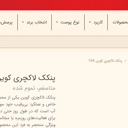
تخفیف ویژه، برای مامان خوشگلم
حصولات
کاربرد
نوع پوست
انتخاب برند
پرسش‌ه
ناژه
عطر و اسپری
خشک و حساس
مای
آرایشی
معمولی و نرمال
وچه
مراقب
نیوره
عطر - ادکلن
بیول
ایپک
شون
اسپری بدن
آردن
ثمین
پنکک لاکچری کوین 104
سریتا
بادی میست
آمبرلا
آتوپیا
پنکک لاکچری کوین 4
ویتابلا
دئودرانت - مام
سینره
پنکاف
متاسفم، تموم شده
فولیکا
سیلکر
دلفین
پنکک لاکچری کوین یکی از محصو
مهرونا
سی‌گل
نئودر
خاص و عملکرد بی‌رقیب خود مو
نو‌ آکنه
ویتالیر
راکوت
آب است که در طول روز حتی در
یونی لد
هرمودر
کاسپی
برای فعالیت‌های روزمره یا مجا
ویژگی منحصر به فرد این محصول
دکتر ژیلا
اسکین‌کد
دئودر