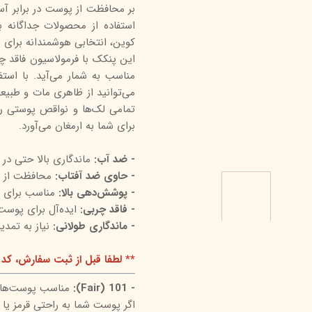
بر محافظت از پوست در برابر آس
درمالیفت
میکاپ رز
اکسپر
استفاده از محصولات جداگانه ب
کوین، انتخابی هوشمندانه برای
هیدرودرم
شال کوین
اوک 
این پنکک با فرمولاسیون فاقد چر
یونی‌ سنس
سون کوئین
ساین
مناسب به شمار می‌آید. با است
سلکشن سیتی
می‌توانید از ظاهری مات و طبیع
تمامی لک‌ها و نواقص پوستی ر
برای شما به ارمغان می‌آورد.
- ضد آب:
ماندگاری بالا حتی در
- حاوی ضد آفتاب:
محافظت از پوس
- پوشش‌دهی بالا:
مناسب برای 
- فاقد چربی:
ایده‌آل برای پوس
- ماندگاری طولانی:
نیاز به تمدی
** لطفا قبل از ثبت سفارش، کد 
- 101 (Fair):
مناسب پوست‌های 
اگر پوست شما به راحتی قرمز یا