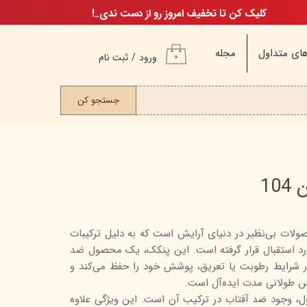
کلیک کن تا تخفیف امروز رو از دست ندی..!
ای متداول
مجله
ورود
/
ثبت نام
۰
حساب کاربری من
ت مو
جستجو کن
تغییر گذر واژه
سفارشات
خروج از حساب
کاربری
10
لات بی‌نظیر در دنیای آرایش است که به دلیل ترکیبات
م
رد استقبال قرار گرفته است. این پنکک، یک محصول ضد
ن
 شرایط رطوبت یا تعریق، پوشش خود را حفظ می‌کند و
ن
لس طولانی مدت ایده‌آل است.
، وجود ضد آفتاب در ترکیب آن است. این ویژگی علاوه
اگ