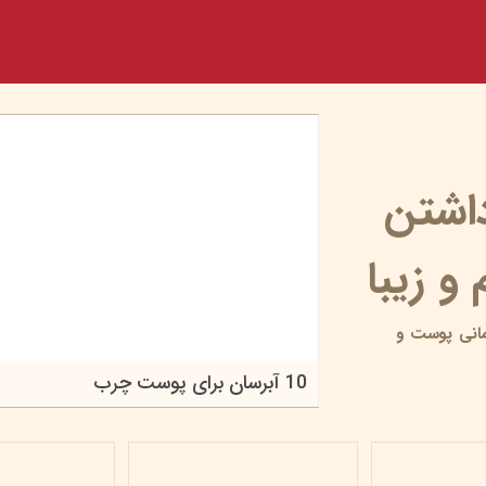
داشتن
و زیبا
انی پوست و
10 آبرسان برای پوست چرب
۱۸ خرداد ۰۵