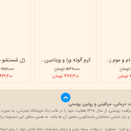
کرم روغن بادام و موم زنبور عسل ویتابلا - 60 میلی لیتر
کرم آلوئه ورا و ویتامین e ویتابلا
۵۳۹,۰۰۰ تومان
۹۵۲,۰۰۰ تومان
ن
۳۷۷,۳۰۰ تومان
۶۶۶,۴۰۰ تومان
درمانی، مراقبتی و روتین پوستی
بیگ باکس با تکیه بر دانش و تجربه حضور در بازار محصولات مراقبت پوستی، از سال 1398 فعالی
قه و نیاز تمامی مخاطبان پاسخگویی حضور آن ها باشد. به همین منظور این مجموعه برای 
اجرا - مشاوره - دریافت، بسته بندی و ارسال سفارشات تمام تلاش خود را برای ایجاد