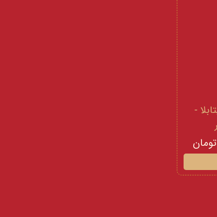
 و ویتامینE ویتابلا -