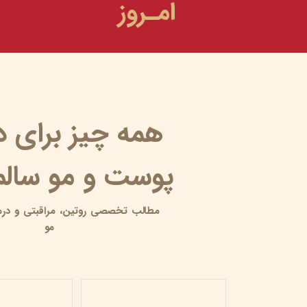
امـروز
همه چیز برای 
پوست و مو سالم 
مطالب تخصصی روتین،
مراقبتی و
درم
مو
پوست مرغی یا کراتوز پیلاریس | علت، علائم، درمان و...
۱۷ خرداد ۰۵