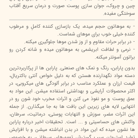
چین و چروک،
جوان سازی پوست صورت و درمان سریع آفتاب
سوختگی مفیده.
- به موهاتون حجم میده، یک بازسازی کننده کاملِ و مرطوب
کنندهِ خیلی خوب برای موهای شماست.
- در برابر حرات مقاومِ و از وز شدن موها جلوگیری میکنه.
- نرمی و لطافت ابریشمی به موهاتون میده و شانه کردن رو
براتون آسونتر میکنه.
بدون پارابن، رنگ و نمک های صنعتی.
پارابن ها از پرکاربردترین
دسته مواد نگهدارنده هستن که به دلیل خواص آنتی باکتریال،
قیمت ارزان و عملکرد مناسب در برابر آلودگی های میکروبی، در
اکثر محصولات آرایشی و بهداشتی استفاده میشن. این مواد به
عمق پوست و مو نفوذ می کنن و اثرات مخرب خود شون رو در
انتهایی لایه های زیرین این بافت ها به جا میگذارن. از جمله
این اثرات مضر، سوزش و التهابات پوستی، درماتیت، سرطان،
واکنش های حساسیتی و ... است. تحقیقات اخیر درباره پارابن
ها نشون میده که این مواد در بدن انباشته میشن و با افزایش
تولید استروژن سبب گسترش تومورهای سرطانی، به خصوص