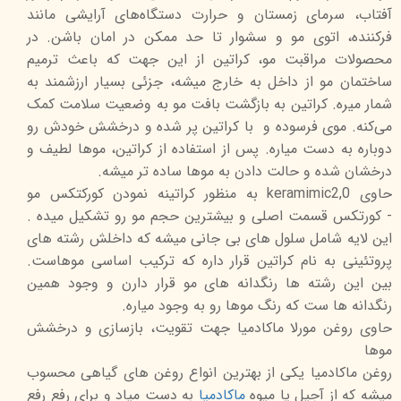
آفتاب، سرمای زمستان و حرارت دستگاه‌های آرایشی مانند
فرکننده، اتوی مو و سشوار تا حد ممکن در امان باشن. در
محصولات مراقبت مو، کراتین از این جهت که باعث ترمیم
ساختمان مو از داخل به خارج میشه، جزئی بسیار ارزشمند به
شمار میره. کراتین به بازگشت بافت مو به وضعیت سلامت کمک
می‌کنه. موی فرسوده و با کراتین پر شده و درخشش خودش رو
دوباره به دست میاره. پس از استفاده از کراتین، موها لطیف و
درخشان شده و حالت دادن به موها ساده تر میشه.
حاوی keramimic2,0 به منظور کراتینه نمودن کورکتکس مو
-
کورتکس قسمت اصلی و بیشترین حجم مو رو تشکیل میده .
این لایه شامل سلول های بی جانی میشه که داخلش رشته های
پروتئینی به نام کراتین قرار داره که ترکیب اساسی موهاست.
بین این رشته ها رنگدانه های مو قرار دارن و وجود همین
رنگدانه ها ست که رنگ موها رو به وجود میاره.
حاوی روغن مورلا ماکادمیا جهت تقویت، بازسازی و درخشش
موها
روغن ماکادمیا یکی از بهترین انواع روغن های گیاهی محسوب
میشه که از آجیل یا میوه
ماکادمیا
به دست میاد و برای رفع
رفع