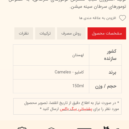
تومورهای سرطان سینه میشن.
افزودن به علاقه مندی ها
مشخصات محصول
روش مصرف
ترکیبات
نظرات
کشور
لهستان
سازنده
برند
کاملیو - Cameleo
حجم / وزن
150ml
* در صورت نیاز به اطلاع دقیق از تاریخ انقضا، تصویر محصول
مورد نظر را برای
پشتیبانی بیگ باکس
ارسال کنید *