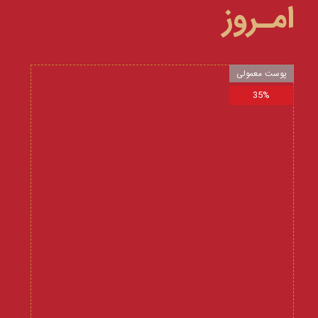
امـروز
پوست معمولی
35%