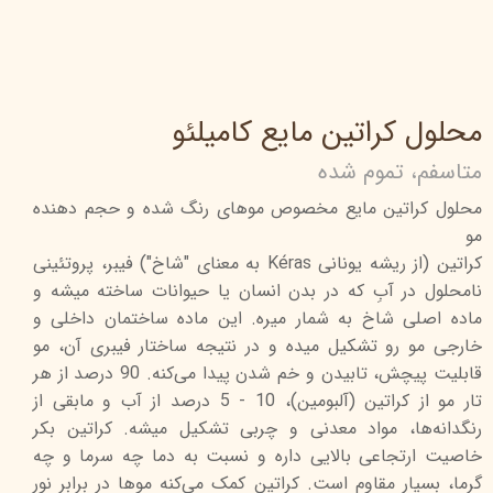
محلول کراتین مایع کامیلئو
متاسفم، تموم شده
محلول کراتین مایع مخصوص موهای رنگ شده و حجم دهنده
مو
کراتین (از ریشه یونانی Kéras به معنای "شاخ") فیبر، پروتئینی
نامحلول در آبِ که در بدن انسان یا حیوانات ساخته میشه و
ماده اصلی شاخ به شمار میره. این ماده ساختمان داخلی و
خارجی مو رو تشکیل میده و در نتیجه ساختار فیبری آن، مو
قابلیت پیچش، تابیدن و خم شدن پیدا می‌کنه. 90 درصد از هر
تار مو از کراتین (آلبومین)، 10 - 5 درصد از آب و مابقی از
رنگدانه‌ها، مواد معدنی و چربی تشکیل میشه. کراتین بکر
خاصیت ارتجاعی بالایی داره و نسبت به دما چه سرما و چه
گرما، بسیار مقاوم است. کراتین کمک می‌کنه موها در برابر نور