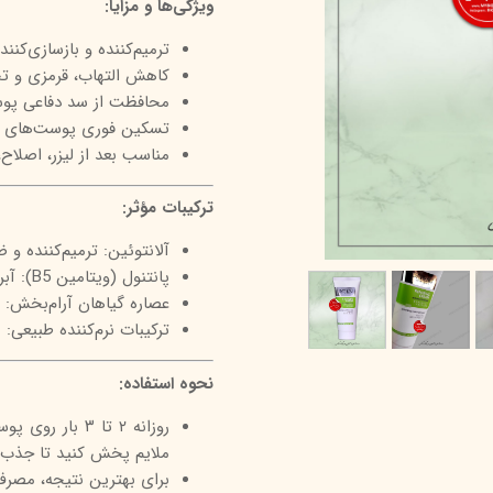
ویژگی‌ها و مزایا:
درمالیفت
میکاپ رز
اکسپر
ترمیم‌کننده و بازسازی‌کنن
هیدرودرم
شال کوین
اوک 
کاهش التهاب، قرمزی و ت
محافظت از سد دفاعی پو
یونی‌ سنس
سون کوئین
ساین
تسکین فوری پوست‌های 
سلکشن سیتی
مناسب بعد از لیزر، اصلا
ترکیبات مؤثر:
آلانتوئین: ترمیم‌کننده و 
پانتنول (ویتامین B5): آبرسان و تسکین‌دهنده قوی
عصاره گیاهان آرام‌بخش:
ترکیبات نرم‌کننده طبیعی
نحوه استفاده:
روزانه ۲ تا ۳ 
ملایم پخش کنید تا جذب 
برای بهترین نتیجه، مصرف