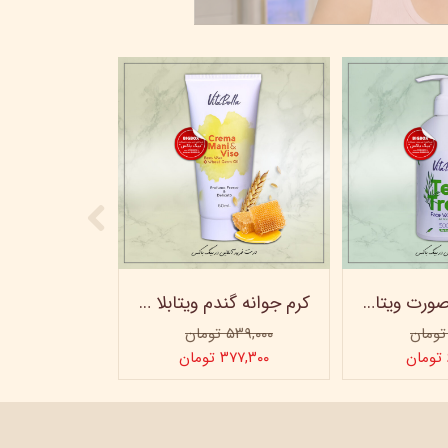
بعد از سولاریوم چی..؟ مر
۲۲ خرداد ۰۵
ژل شستشو صورت ویتابلا - 300 میلی لیتر
کرم جوانه گندم ویتابلا - تیوپی 60 میلی‌ لیتر
۵۳۹,۰۰۰ تومان
۳۷۷,۳۰۰ تومان