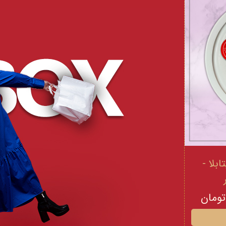
 و ویتامینE ویتابلا -