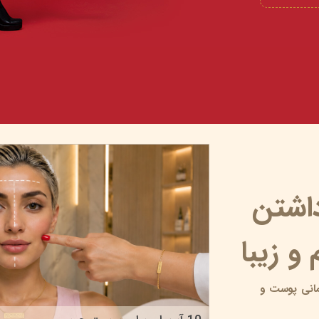
داشتن
و زیبا
انی پوست و