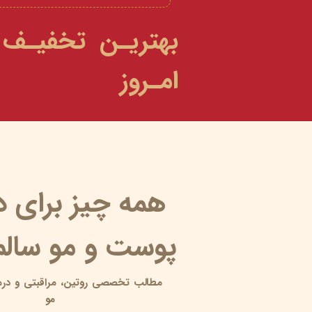
بهتریـن تخفیـف
امـروز
همه چیز برای 
پوست و مو سالم 
مطالب تخصصی روتین،
مراقبتی و
درم
مو