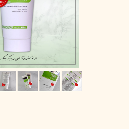
پاک دارو
مراقبت چشم
آر یو آکی
شوینده صورت
دیپ سنس
ضد جوش و آکنه
لاکچری کوین
ضد قارچ و باکتری
آبرسان و مرطوب کننده