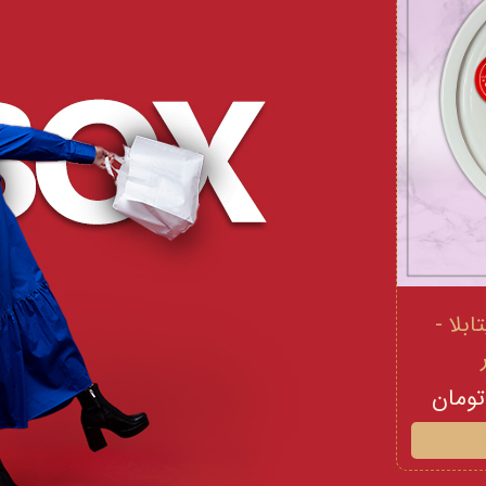
 و ویتامینE ویتابلا -