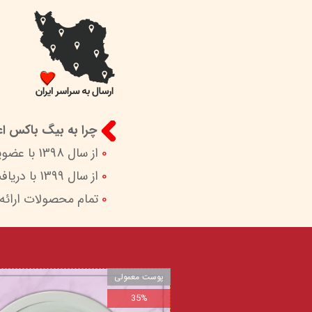
چرا به بیگ باکس اعت
0
از سال 1398 با عضویت در ستاد ساماندهی پایگاه‌های اینترنتی وزارات ارشاد در کنار شما هستیم.
0
از سال 1399 با دریافت اینماد (نماد اعتماد الکترونیک) امکان پرداخت امن و آسان را برای شما فراهم کردیم.
0
تمام محصولات ارائه
پوست معمولی
35%