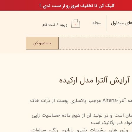
کلیک کن تا تخفیف امروز رو از دست ندی..!
ای متداول
مجله
ورود
/
ثبت نام
۰
حساب کاربری من
ت مو
جستجو کن
تغییر گذر واژه
سفارشات
خروج از حساب
کاربری
رایش آلترا مدل ارکیده
لوسیون پاک کننده آرایش ارکیده آلترا-Alterra موجب پاکسازی پوست از ذرات خاک
م
ن
ان است و در تولید آن از هیچ ماده حساسیت زایی
ن
واد غیر ارگانیک است.
، روغن های مشتقات نفتی، پارابن، رنگ، سولفات،
اگ