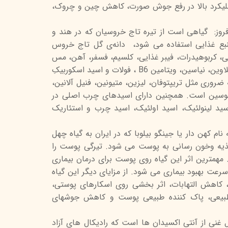
لیکرد بالا در رفع جوش صورت، کاهش چین و چروک،
فروز: گیاهی است از تیره تاج خروسیان که در هند و
نبع غذایی استفاده می شود، دانه‌ی گل تاج خروس
بی، کربوهیدرات، فیبر غذایی، کلسیم، فسفر، آهن، مس
و روی، ویتامین، تیامین، ریبوفلاوین، نیاسین، ویتامین B6 ، فولات و اسید اسکوربیکِ
ضروری مثل تریپتوفان، لیزین، متیونین، فنیل آلانین،
زولوسین است. همچنین دارای اسیدهای چرب اصلی در
ید لینولئیک، اسید اولئیک، اسید چرب و استئاریک
ام کهن دار یا جینگو بیلوبا که در ایران به گیاه چهل
ه وخون رسانی به پوست می شود. تیرگی پوست را
. مهمترین اثر این گیاه روی پوست برای درمان بیماری
ت بهبود بیماری می شود. از مزایای دیگر این گیاه
اهش التهابات، اثر بخشی روی اسکارهای پوستی،
طبیعی، پاک کننده طبیعی پوست و کاهش جوشهای
یل غنی از آنتی اکسیدان ها است که رادیکال های آزاد