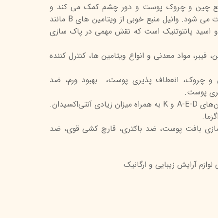
فع چین و چروک پوست و دور چشم کمک می کند و
باعث جوان سازی پوست صورت می شود. وانیل منبع خوبی از ویتامین های B مانند
اسین، تیامین، ویتامین B6 و اسید پانتوتنیک است که نقش مهمی در پاک سازی
ن، فیبر، مواد معدنی و انواع ویتامین ها، کنترل کننده
ن و چروک، انعطاف پذیری پوست، بهبود ورم، ضد
بری پوست.
- روغن زیتون: سرشار از ویتامین‌های A-E-D و K به همراه میزان زیادی آنتی‌اکسیدان.
زما.
وسازی بافت پوست، ضد باکتری، قارچ کشی قوی، ضد
 لوازم آرایش زیبایی و ارگانیک