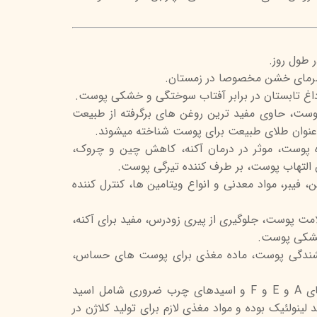
تیج
شاین
 طول روز.
 اسکین
سرمای خشن مخصوصا در زمستان.
غ تابستان در برابر آفتاب سوختگی و خشکی پوست.
پوست، حاوی مفید ترین روغن های برگرفته از طبیعت
 عنوان طلای طبیعت برای پوست شناخته میشوند.
ه پوست، موثر در درمان آکنه، کاهش چین و چروک،
التهاب پوست، بر طرف کننده تیرگی پوست.
ن، فیبر، مواد معدنی و انواع ویتامین ها، کنترل کننده
امت پوست، جلوگیری از پیری زودرس، مفید برای آکنه،
 خشکی پوست.
خشندگی پوست، ماده مغذی برای پوست های حساس،
- شی باتر: غنی از ویتامین های A و E و F و اسیدهای چرب ضروری شامل اسید
لینولئیک بوده و مواد مغذی لازم برای تولید کلاژن در