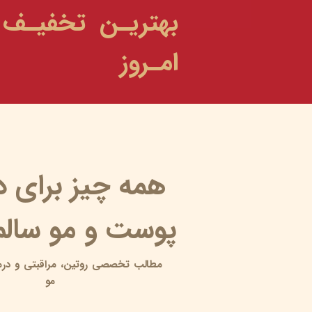
بهتریـن تخفیـف
امـروز
همه چیز برای 
پوست و مو سالم 
مطالب تخصصی روتین،
مراقبتی و
درم
مو
10 آبرسان برای پوست چرب
۱۸ خرداد ۰۵