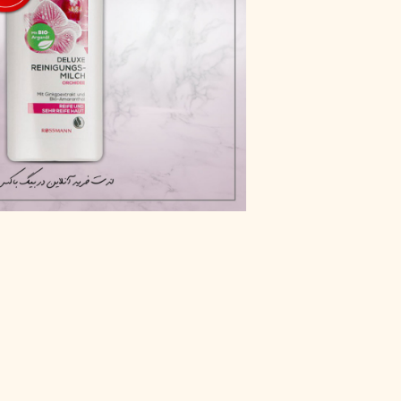
پاک دارو
مراقبت چشم
آر یو آکی
شوینده صورت
دیپ سنس
ضد جوش و آکنه
لاکچری کوین
ضد قارچ و باکتری
آبرسان و مرطوب کننده