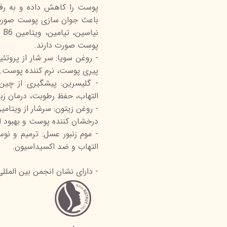
پوست را کاهش داده و به ر
نی
پوست صورت دارند.
- روغن سویا: سر شار از پروتئی
پیری پوست، نرم کننده پوست.
- گلیسرین: پیشگیری از چی
التهاب، حفظ رطوبت، درمان ز
درخشان کننده پوست و بهبود اگ
- موم زنبور عسل: ترمیم و ن
التهاب و ضد اکسیداسیون.
- دارای نشان انجمن بین المللی