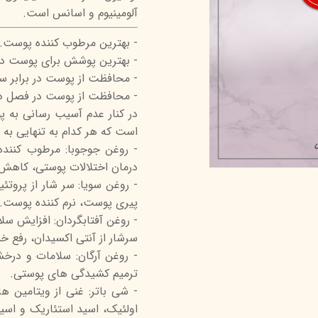
آلومینیوم و اسانس است.
درمالیفت
میکاپ رز
اکسپر
- بهترین مرطوب کننده پوست.
هیدرودرم
شال کوین
اوک 
- بهترین پوشش برای پوست در
یونی‌ سنس
سون کوئین
ساین
- محافظت از پوست در برابر 
سلکشن سیتی
- محافظت از پوست در فصل دا
در کنار عدم آسیب رسانی به 
است که هر کدام به تنهایی به
- روغن جوجوبا: مرطوب کنند
درمان اختلالات پوستی، کاهش 
- روغن سویا: سر شار از پروتئی
پیری پوست، نرم کننده پوست.
- روغن آفتابگردان: افزایش سل
سرشار از آنتی اکسیدان، رفع
- روغن آرگان: سلامات و در
ترمیم کشیدگی های پوستی.
اولئیک، اسید استئاریک و اسید 