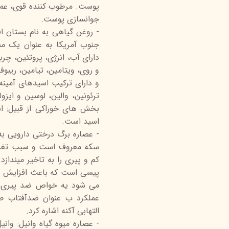
پوست. مرطوب کننده قوی، عم
جوانسازی پوست.
- روغن گیاهی به نام بستان ا
جنوب آمریکا به عنوان یک م
دارای آب، انرژی، پروتئین، چر
و دارای ترکیب اسیدهای آمینه 
ترئونین، والين، لوسین و ای
بخش های خوراکی از قبیل: اس
اسید است.
- عصاره برگ درختی دارویی به ن
سکه معروف است و سبب تغذی
کم و پیری را به تاخیر میندازد
پیسی است که باعث افزایش سرع
می شود یه خواص ضد پیری، ک
عملکرد ب عنوان ضدآفتاب 
التهابی آکنه اشاره کرد.
- عصاره میوه گیاه وانیل: وان