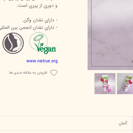
و دوری از پیری است.
درمالیفت
میکاپ رز
اکسپر
هیدرودرم
شال کوین
اوک 
- دارای نشان وگن.
- دارای نشان انجمن بین المللی
یونی‌ سنس
سون کوئین
ساین
سلکشن سیتی
www.natrue.org
افزودن به علاقه مندی ها
آلمان