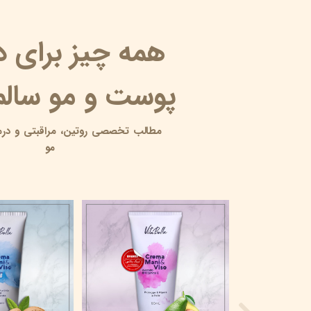
همه چیز برای 
پوست و مو سالم 
مطالب تخصصی روتین،
مراقبتی و
درم
مو
10 آبرسان برای پوست چرب
۱۸ خرداد ۰۵