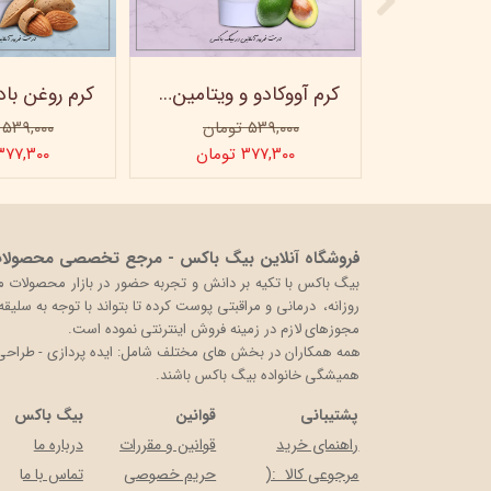
ماسک صورت کربن فعال ویتابلا
کرم آووکادو و ویتامینE ویتابلا - تیوپی 60 میلی‌لیتر
۵۳۹,۰۰۰ تومان
۵۳۹,۰۰۰ تومان
ن
۳۷۷,۳۰۰ تومان
۳۷۷,۳۰۰ توما
فروشگاه آنلاین بیگ باکس - مرجع تخصصی محصولات 
روزانه، درمانی و مراقبتی پوست کرده تا بتواند با توجه به سلی
مجوزهای لازم در زمینه فروش اینترنتی نموده است.
همه همکاران در بخش های مختلف شامل: ایده پردازی - طراحی و 
همیشگی خانواده بیگ باکس باشند.
پشتیبانی
قوانین
بیگ باکس
راهنمای خرید
قوانین و مقررات
درباره ما
مرجوعی کالا :(
حریم خصوصی
تماس با م
ا