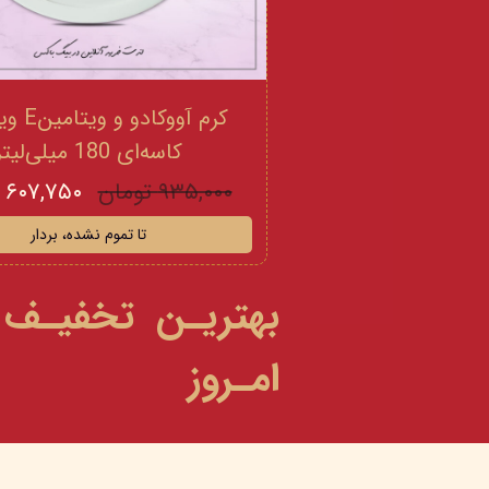
کرم آووکادو
کاسه‌ای 180 میلی‌لیتر
۹۳۵,۰۰۰ تومان
۶۰۷,۷۵۰ تومان
تا تموم نشده، بردار
بهتریـن تخفیـف
امـروز