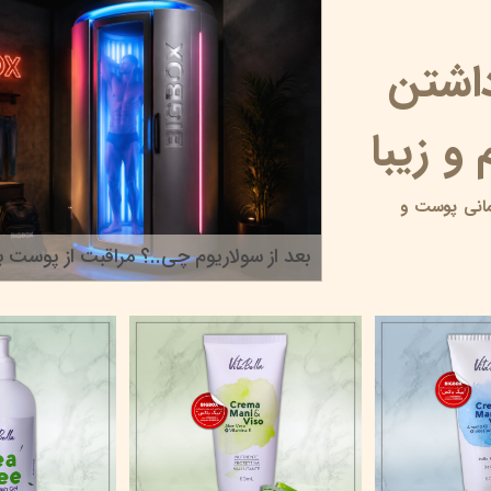
داشتن
و زیبا
انی پوست و
بعد از سولاریوم چی..؟ مراقبت از پوست بر
۲۲ خرداد ۰۵