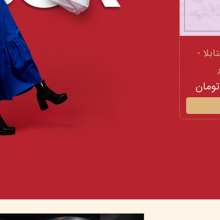
 و ویتامینE ویتابلا -