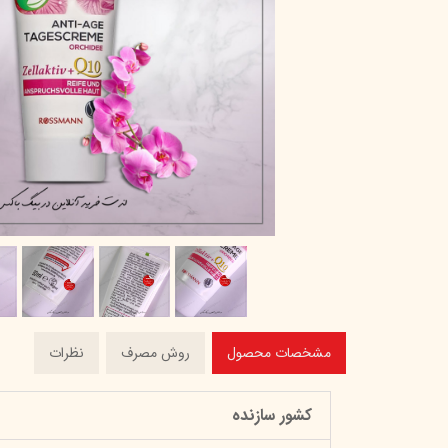
پاک دارو
مراقبت چشم
آر یو آکی
شوینده صورت
دیپ سنس
ضد جوش و آکنه
لاکچری کوین
ضد قارچ و باکتری
آبرسان و مرطوب کننده
مشخصات محصول
روش مصرف
نظرات
کشور سازنده